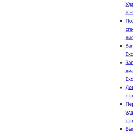
Уд
в E
По
сп
ли
За
Exc
За
ди
Exc
До
стр
Пе
уд
стр
Вы