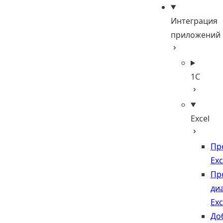
Интеграция
приложений
1С
Excel
Пр
Exc
Пр
ди
Exc
До