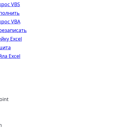
крос VBS
полнить
крос VBA
резаписать
йку Excel
щита
ла Excel
oint
m