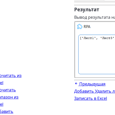
Результат
Вывод результата на
очитать из
el
Предыдущая
очитать
Добавить Удалить ли
апазон из
Записать в Excel
el
бавить