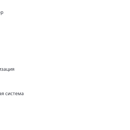
pp
изация
я система