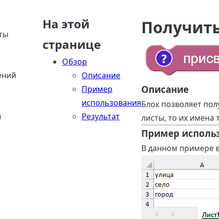
На этой
Получить
ты
странице
Обзор
ений
Описание
Описание
Пример
использования
Блок позволяет полу
ы
Результат
листы, то их имена 
Пример исполь
В данном примере в 