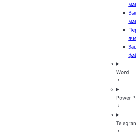
ма
Вы
ма
Пе
яче
За
фай
Word
Power P
Telegra