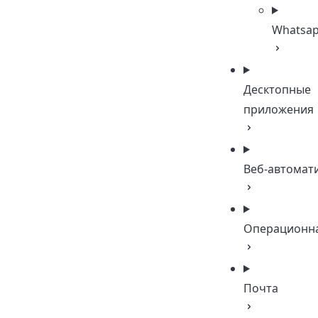
Whatsa
Десктопные
приложения
Веб-автомат
Операционна
Почта