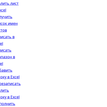
алить лист
xcel
лучить
исок имен
стов
писать в
el
писать
апазон в
el
бавить
оку в Excel
резаписать
алить
оку в Excel
полнить