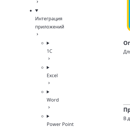
Интеграция
приложений
О
1С
Дл
Excel
Word
П
В 
Power Point