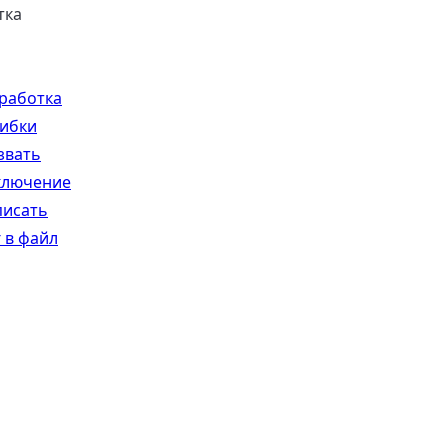
тка
работка
ибки
звать
ключение
писать
 в файл