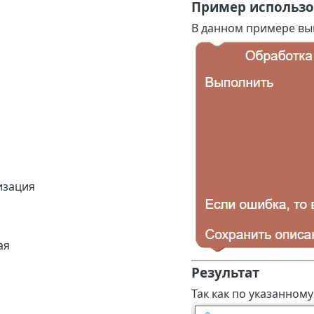
Пример использ
В данном примере вып
изация
ая
Результат
Так как по указанном