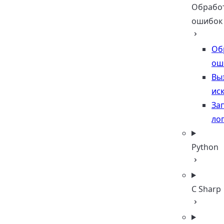
Обрабо
ошибок
Об
ош
Вы
ис
За
лог
Python
C Sharp