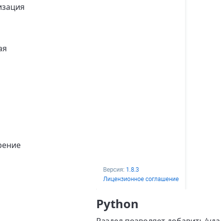
изация
ая
рение
Python