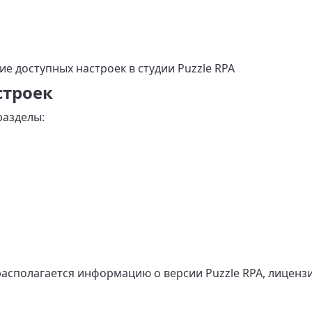
е доступных настроек в студии Puzzle RPA
строек
разделы:
располагается информацию о версии Puzzle RPA, лиценз