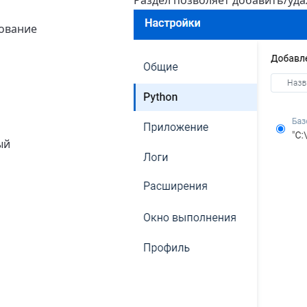
Раздел позволяет добавить/уда
ование
ый