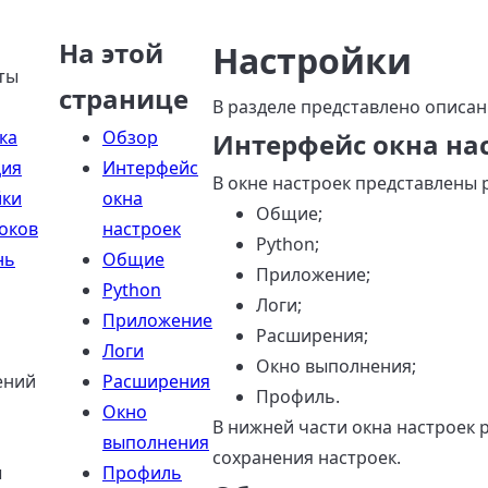
На этой
Настройки
ты
странице
В разделе представлено описани
ка
Обзор
Интерфейс окна на
ция
Интерфейс
В окне настроек представлены 
йки
окна
Общие;
оков
настроек
Python;
нь
Общие
Приложение;
Python
Логи;
Приложение
Расширения;
Логи
Окно выполнения;
ений
Расширения
Профиль.
Окно
В нижней части окна настроек 
выполнения
сохранения настроек.
ы
Профиль