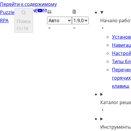
Перейти к содержимому
Telegram
YouTube
Email
Выберите тему
Puzzle
RPA
Начало рабо
Поиск
Ctrl
K
Установ
Навига
Настро
Типы бл
Перече
горячих
клавиш
Каталог реш
Инструмент