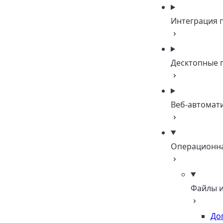
Интеграция 
Десктопные 
Веб-автомат
Операционна
Файлы и
До