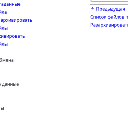
таданные
Предыдущая
йла
Список файлов 
зархивировать
Разархивироват
йлы
хивировать
йлы
обмена
е данные
сы