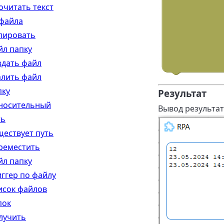
очитать текст
 файла
пировать
йл папку
здать файл
алить файл
пку
Результат
носительный
Вывод результат
ть
ществует путь
реместить
йл папку
иггер по файлу
исок файлов
пок
лучить