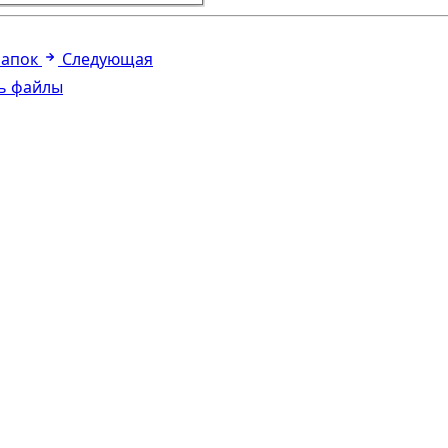
папок
Следующая
ь файлы