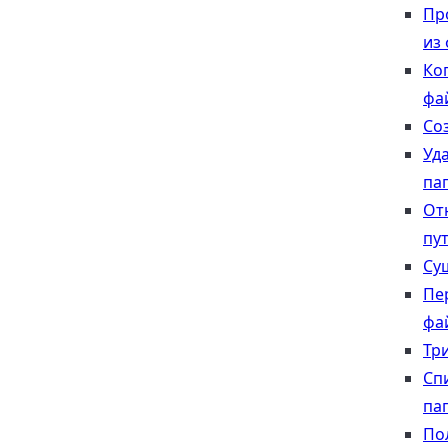
Пр
из
Ко
фа
Со
Уд
па
От
пу
Су
Пе
фа
Тр
Сп
па
По