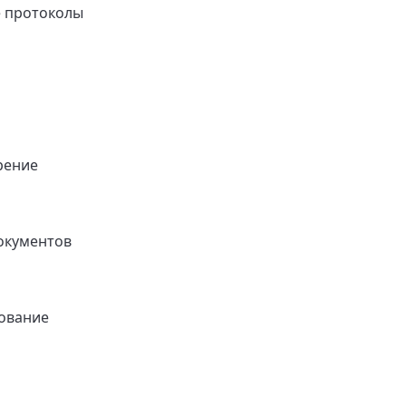
 протоколы
рение
окументов
ование