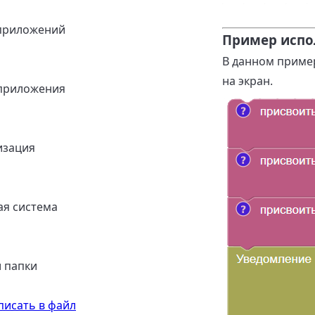
приложений
Пример испо
В данном пример
на экран.
приложения
изация
я система
 папки
писать в файл