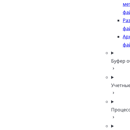
ме
фа
Ра
фа
Ар
фа
Буфер 
Учетны
Процес