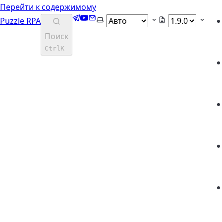
Перейти к содержимому
Telegram
YouTube
Email
Выберите тему
Puzzle RPA
Поиск
Ctrl
K