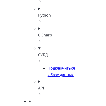
Python
C Sharp
СУБД
Подключиться
к базе данных
API