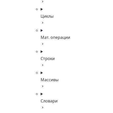
Циклы
Мат. операции
Строки
Массивы
Словари