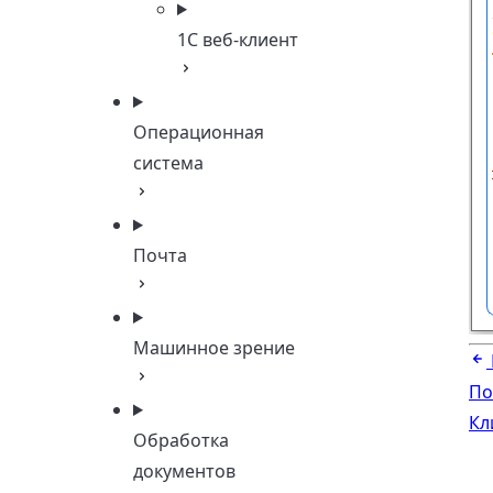
1C веб-клиент
Операционная
система
Почта
Машинное зрение
По
Кл
Обработка
документов