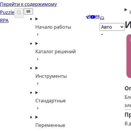
Перейти к содержимому
Puzzle
Telegram
YouTube
Email
Выберите те
RPA
И
Начало работы
Каталог решений
Инструменты
О
Бл
Стандартные
эл
П
В 
Переменные