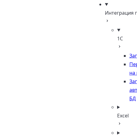
Интеграция 
1С
Зап
Пе
на
Зап
ав
БД
Excel