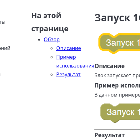
На этой
Запуск 1
ты
странице
Обзор
ений
Описание
Пример
Описание
использования
ы
Результат
Блок запускает п
Пример испол
В данном примере
Результат