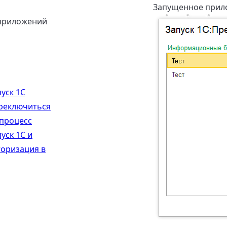
Запущенное прило
приложений
уск 1С
реключиться
 процесс
уск 1С и
торизация в