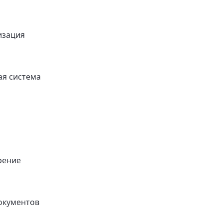
изация
я система
рение
окументов