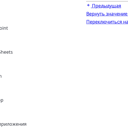
Предыдущая
Вернуть значени
Переключиться на
oint
Sheets
m
pp
приложения