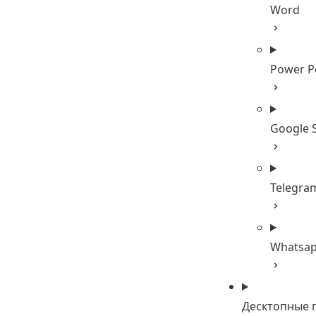
Word
Power P
Google 
Telegra
Whatsa
Десктопные 