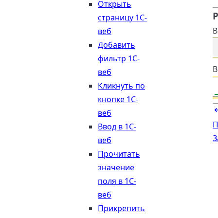
Открыть
Р
страницу 1С-
В
веб
Добавить
фильтр 1С-
В
веб
Кликнуть по
кнопке 1С-
веб
П
Ввод в 1С-
З
веб
Прочитать
значение
поля в 1С-
веб
Прикрепить