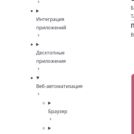
Б
Т
Интеграция
приложений
В
Десктопные
приложения
Веб-автоматизация
Браузер