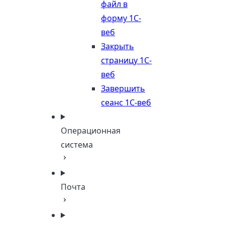
файл в
форму 1С-
веб
Закрыть
страницу 1С-
веб
Завершить
сеанс 1С-веб
Операционная
система
Почта