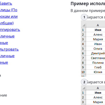
Пример испол
бавить
блицы (По
В данном примере 
рокам или
Выбирается 
олбцам)
уппировать
бличные
нные
льтровать
бличные
нные
и
Выбирается 
ение