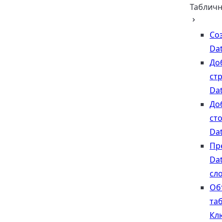
Таблич
Со
Da
До
стр
Da
До
ст
Da
Пр
Da
сл
Об
та
Кл