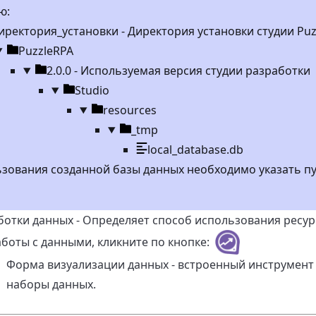
ю:
ектория
иректория_установки
- Директория установки студии Puz
Директория
PuzzleRPA
Директория
2.0.0
- Используемая версия студии разработки
Директория
Studio
Директория
resources
Директория
_tmp
local_database.db
зования созданной базы данных необходимо указать путь
отки данных - Определяет способ использования ресур
боты с данными, кликните по кнопке:
Форма визуализации данных - встроенный инструмент 
наборы данных.