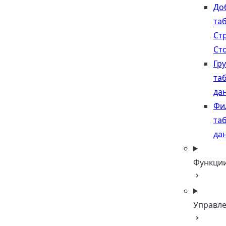
До
та
Ст
Ст
Гр
та
да
Фи
та
да
Функци
Управл