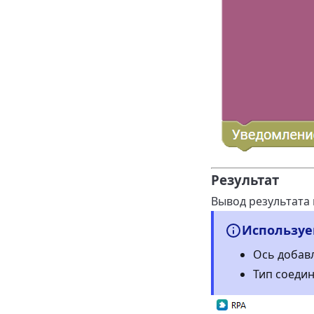
Результат
Вывод результата 
Используе
Ось добавл
Тип соедин