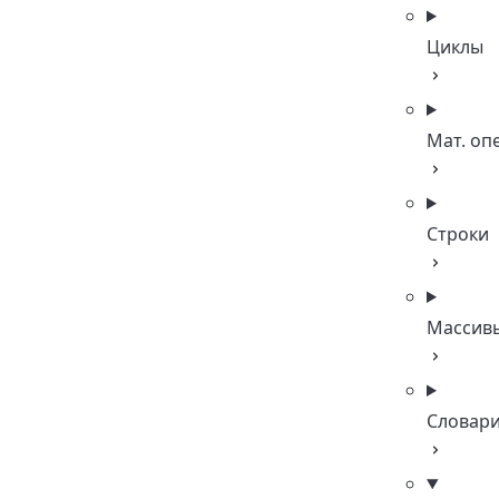
Циклы
Мат. оп
Строки
Массив
Словар