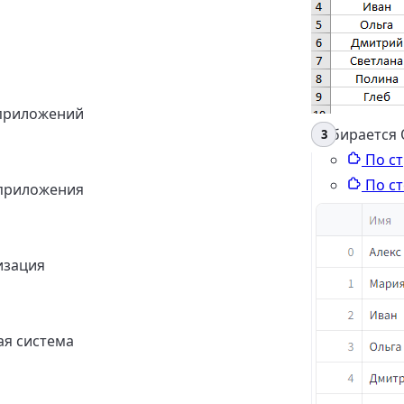
приложений
Выбирается 
По с
По с
приложения
изация
я система