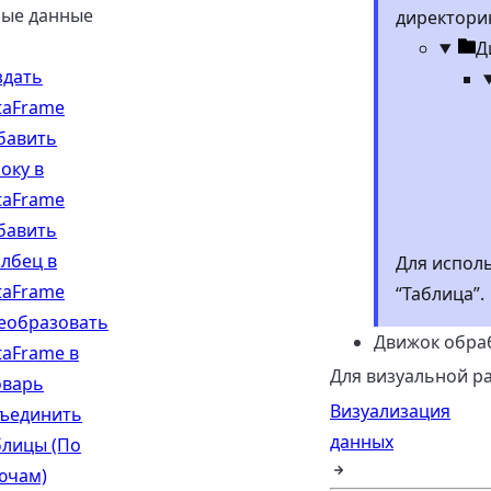
ные данные
директори
Дир
Д
здать
taFrame
бавить
оку в
taFrame
бавить
олбец в
Для исполь
taFrame
“Таблица”.
еобразовать
Движок обраб
taFrame в
Для визуальной ра
оварь
Визуализация
ъединить
данных
блицы (По
ючам)