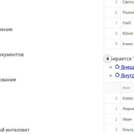
рение
окументов
Выбирается 
Внеш
Внут
ование
ый интеллект