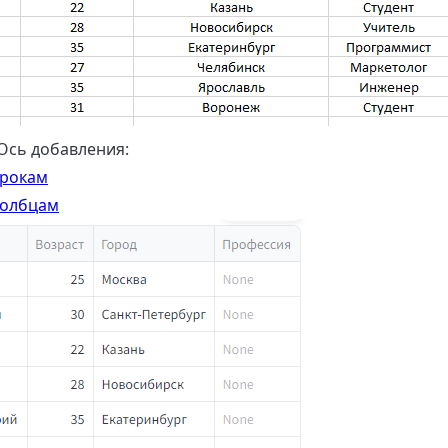
Ось добавления:
трокам
толбцам