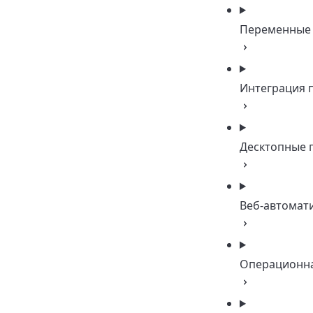
Переменные
Интеграция 
Десктопные 
Веб-автомат
Операционна