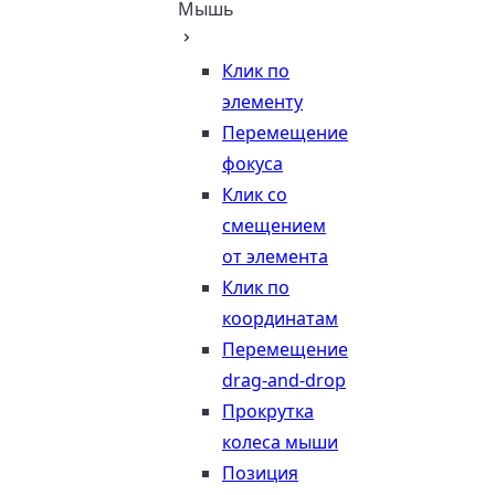
Мышь
Клик по
элементу
Перемещение
фокуса
Клик со
смещением
от элемента
Клик по
координатам
Перемещение
drag-and-drop
Прокрутка
колеса мыши
Позиция