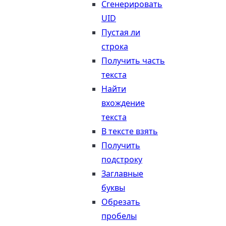
Сгенерировать
UID
Пустая ли
строка
Получить часть
текста
Найти
вхождение
текста
В тексте взять
Получить
подстроку
Заглавные
буквы
Обрезать
пробелы