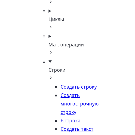
Циклы
Мат. операции
Строки
Создать строку
Создать
многострочную
строку
F-строка
Создать текст