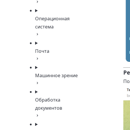
Операционная
система
Почта
Ре
Машинное зрение
По
Обработка
документов