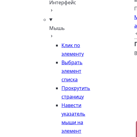
м
Интерфейс
П
М
Мышь
Клик по
В
элементу
Выбрать
элемент
списка
Прокрутить
страницу
Навести
указатель
мыши на
элемент