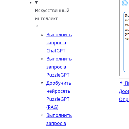
Искусственный
интеллект
Выполнить
запрос в
ChatGPT
Выполнить
запрос в
PuzzleGPT
Дообучить
П
нейросеть
Дооб
PuzzleGPT
Опр
(RAG)
Выполнить
запрос в