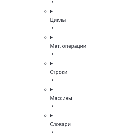
Циклы
Мат. операции
Строки
Массивы
Словари