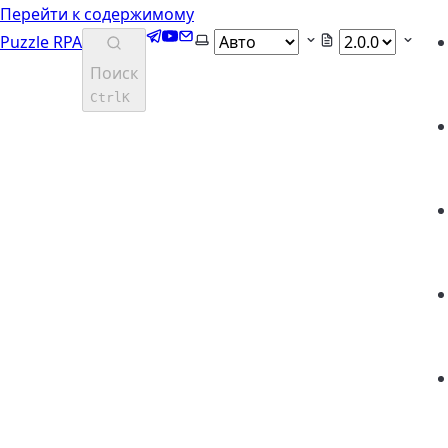
Перейти к содержимому
Telegram
YouTube
Email
Выберите тему
Puzzle RPA
Поиск
Ctrl
K