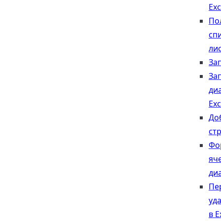
Exc
По
сп
ли
Зап
За
ди
Exc
До
стр
Фо
яче
ди
Пе
уд
в E