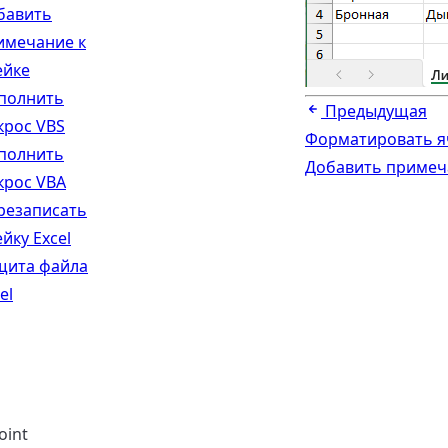
бавить
имечание к
ейке
полнить
Предыдущая
крос VBS
Форматировать яч
полнить
Добавить примеч
крос VBA
резаписать
йку Excel
щита файла
el
oint