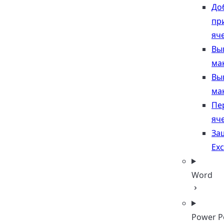
До
пр
яч
Вы
ма
Вы
ма
Пе
яче
За
Exc
Word
Power P