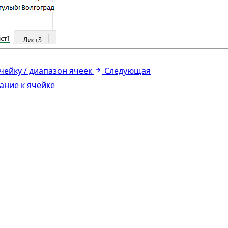
ейку / диапазон ячеек
Следующая
ание к ячейке