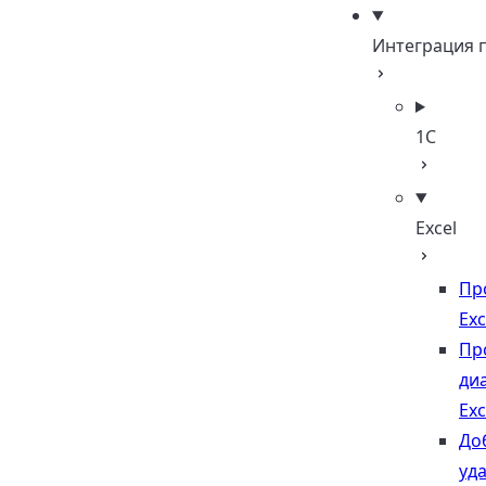
Интеграция 
1С
Excel
Пр
Exc
Пр
ди
Exc
До
уда