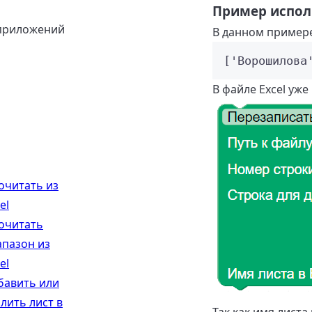
Пример испол
приложений
В данном примере
[
'
Ворошилова
В файле Excel уже
очитать из
el
очитать
апазон из
el
бавить или
лить лист в