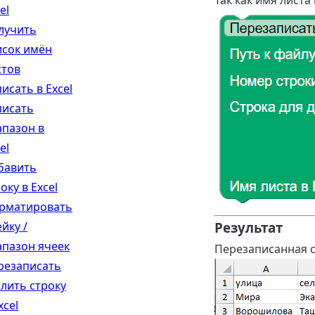
Так как имя листа
el
лучить
исок имён
стов
исать в Excel
писать
апазон в
el
бавить
оку в Excel
рматировать
йку /
Результат
апазон ячеек
Перезаписанная ст
резаписать
алить строку
xcel