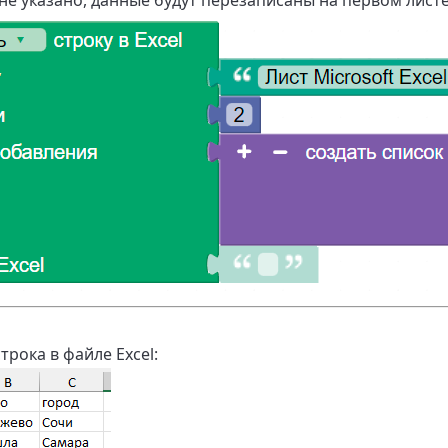
 не указано, данные будут перезаписаны на первом листе
рока в файле Excel: