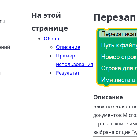
На этой
Перезапи
ты
странице
Обзор
ений
Описание
Пример
использования
ы
Результат
Описание
Блок позволяет п
документов Micros
строка в книге им
выбрана опция “уд