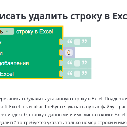
сать удалить строку в Exc
ерезаписать/удалить указанную строку в Excel. Поддерж
oft Excel .xls и .xlsx. Требуется указать путь к файлу с 
еет индекс 0, строку с данными и имя листа в книге Exce
алить” то требуется указать только номер строки и имя 