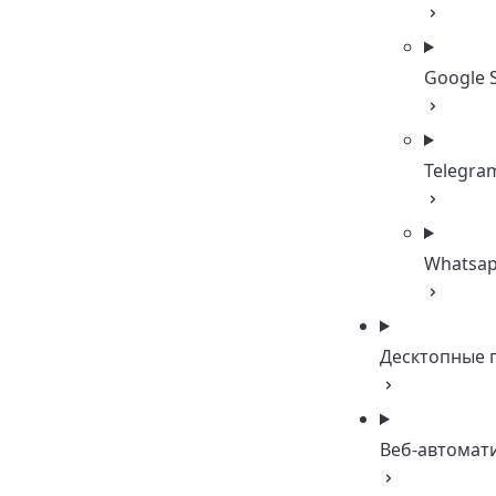
Google 
Telegra
Whatsa
Десктопные 
Веб-автомат