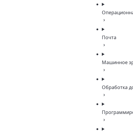
Операционна
Почта
Машинное з
Обработка д
Программир