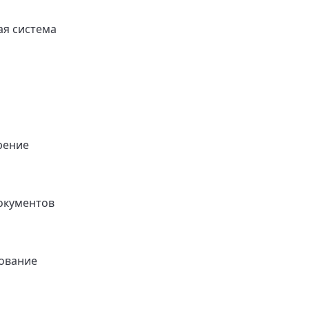
я система
рение
окументов
ование