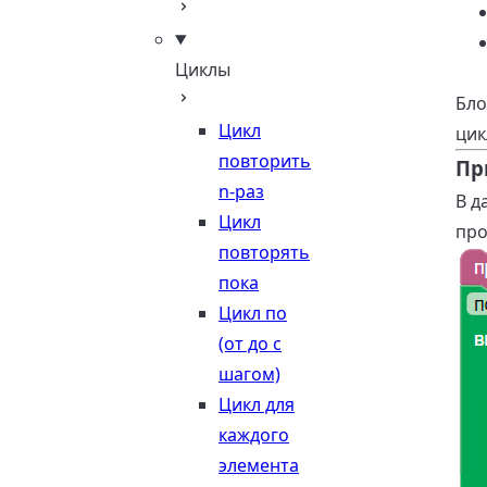
Циклы
Бло
Цикл
цик
повторить
Пр
n-раз
В д
Цикл
про
повторять
пока
Цикл по
(от до с
шагом)
Цикл для
каждого
элемента