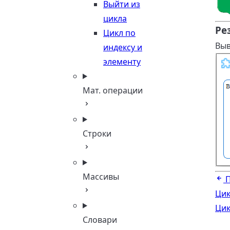
Выйти из
цикла
Ре
Цикл по
Выв
индексу и
элементу
Мат. операции
Строки
Массивы
Цик
Цик
Словари