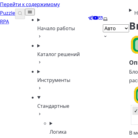
Перейти к содержимому
Puzzle
Н
Telegram
YouTube
Email
Выберите тем
RPA
В
Начало работы
Каталог решений
Оп
Бло
Инструменты
рас
Стандартные
Логика
В м