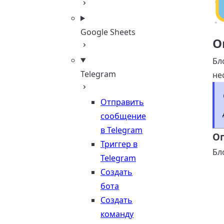
Google Sheets
О
Бл
Telegram
не
Отправить
сообщение
в Telegram
О
Триггер в
Бл
Telegram
Создать
бота
Создать
команду