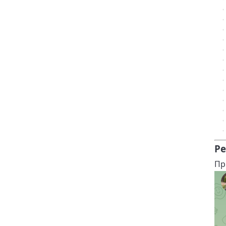
Ре
Пр