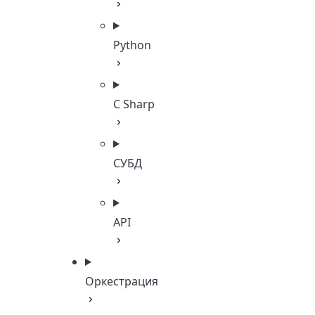
Python
C Sharp
СУБД
API
Оркестрация