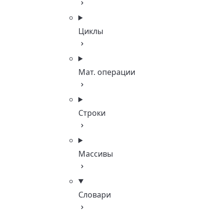
Циклы
Мат. операции
Строки
Массивы
Словари