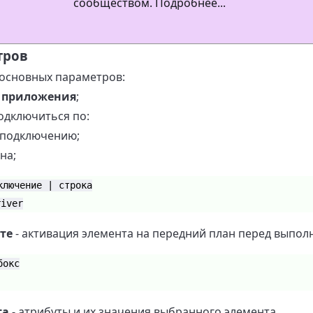
сообществом. Подробнее...
тров
 основных параметров:
 приложения
;
одключиться по:
 подключению;
на;
ключение | строка
river
те
- активация элемента на передний план перед выпол
бокс
та
- атрибуты и их значения выбранного элемента.