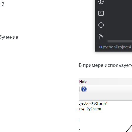
ый
бучение
В примере использует