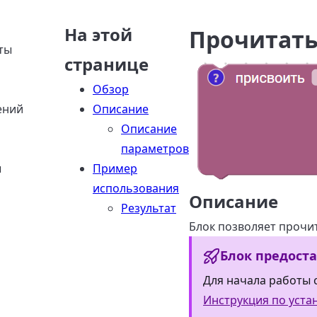
На этой
Прочитать
ты
странице
Обзор
ений
Описание
Описание
параметров
ы
Пример
использования
Описание
Результат
Блок позволяет прочит
Блок предост
Для начала работы с
Инструкция по уста