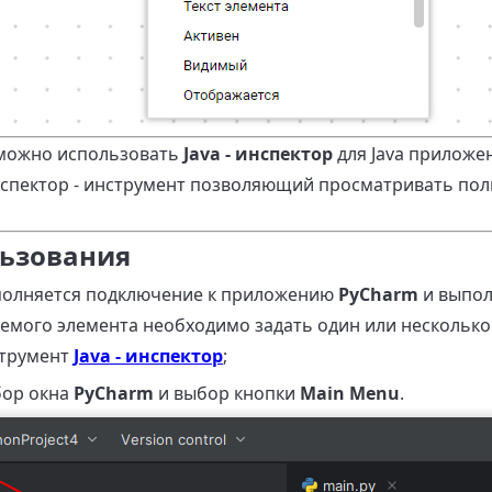
 можно использовать
Java - инспектор
для Java приложе
нспектор - инструмент позволяющий просматривать пол
ьзования
полняется подключение к приложению
PyCharm
и выпол
емого элемента необходимо задать один или несколько а
струмент
Java - инспектор
;
бор окна
PyCharm
и выбор кнопки
Main Menu
.