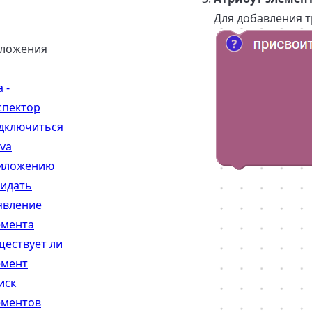
Для добавления т
иложения
a -
спектор
дключиться
ava
иложению
идать
явление
емента
ществует ли
емент
иск
ементов