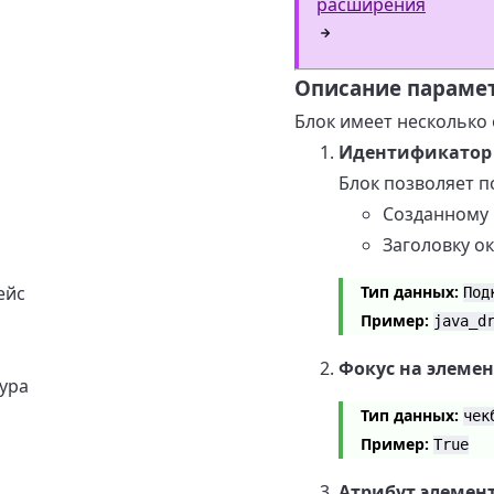
расширения
Описание параме
Блок имеет несколько
Идентификатор
Блок позволяет п
Созданному
Заголовку ок
Тип данных:
ейс
Под
Пример:
java_d
Фокус на элемен
ура
Тип данных:
чек
Пример:
True
Атрибут элемен