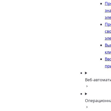
Пр
зн
эл
Пр
св
эл
Вы
кл
Вв
пр
Веб-автомат
Операционна