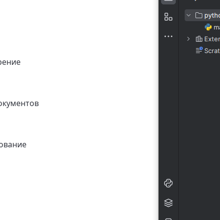
рение
окументов
ование