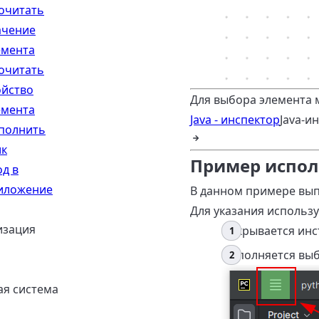
очитать
ачение
емента
очитать
ойство
Для выбора элемента
емента
Java - инспектор
Java-и
полнить
ик
Пример испол
од в
иложение
В данном примере вы
Для указания использу
изация
Открывается ин
Выполняется вы
я система