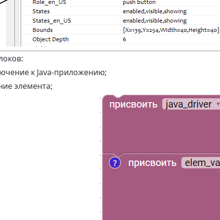
локов:
ючение к Java-приложению;
ние элемента;