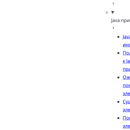
Java пр
Jav
ин
По
к J
пр
Ож
по
эл
Су
эл
По
эл