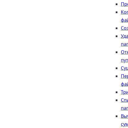
Пр
Ко
фа
Со
Уд
па
От
пу
Су
Пе
фа
Тр
Сп
па
Вы
су