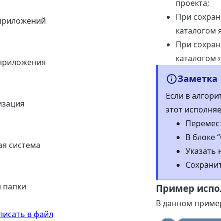
проекта;
При сохран
приложений
каталогом 
При сохран
каталогом 
приложения
Заметка
Если в алгори
изация
этот исполня
Перемест
В блоке 
я система
Указать 
Сохранит
 папки
Пример испо
В данном пример
писать в файл