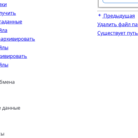
пки
лучить
Предыдущая
таданные
Удалить файл па
йла
Существует путь
зархивировать
йлы
хивировать
йлы
обмена
е данные
сы