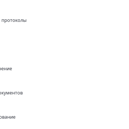
 протоколы
рение
окументов
ование