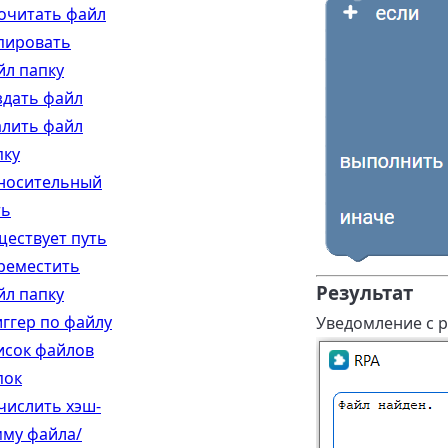
очитать файл
пировать
йл папку
здать файл
алить файл
пку
носительный
ть
ществует путь
реместить
Результат
йл папку
иггер по файлу
Уведомление с р
исок файлов
пок
числить хэш-
мму файла/