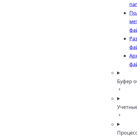
па
По
ме
фа
Ра
фа
Ар
фа
Буфер 
Учетны
Процес