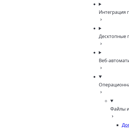
Интеграция 
Десктопные 
Веб-автомат
Операционна
Файлы и
До