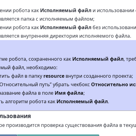
ении робота как
Исполняемый файл
и использовании
является папка с исполняемым файлом;
ении робота как
Исполняемый файл
без использован
является внутренняя директория исполняемого файла.
тме робота, сохраненного как
Исполняемый файл
, тр
емый файл, необходимо:
ить файл в папку
resource
внутри созданного проекта;
“Относительный путь” убрать чекбокс
Относительно и
название файла в поле
Имя файла
;
ь алгоритм робота как
Исполняемый файл
.
льзования
е производится проверка существования файла в текуще