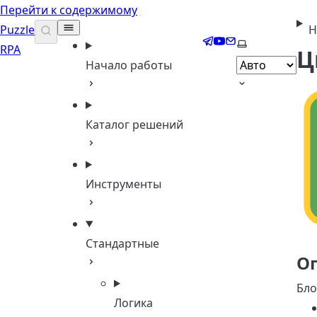
Перейти к содержимому
Puzzle
Н
Telegram
YouTube
Email
Выберите тем
RPA
Ц
Начало работы
Каталог решений
Инструменты
Стандартные
О
Бл
Логика