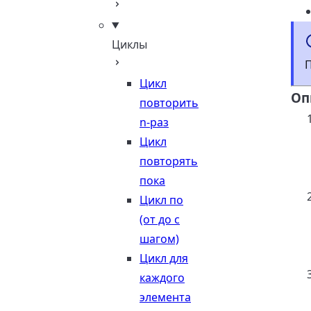
Циклы
Цикл
Оп
повторить
n-раз
Цикл
повторять
пока
Цикл по
(от до с
шагом)
Цикл для
каждого
элемента