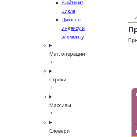
Выйти из
цикла
Цикл по
П
индексу и
элементу
При
Мат. операции
Строки
Массивы
Словари