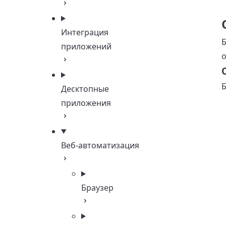
Интеграция
Б
приложений
о
Б
Десктопные
приложения
Веб-автоматизация
Браузер