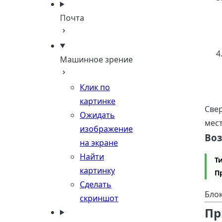
Почта
Машинное зрение
Клик по
картинке
Свер
Ожидать
мест
изображение
Во
на экране
Найти
Т
картинку
П
Сделать
Бло
скриншот
Пр