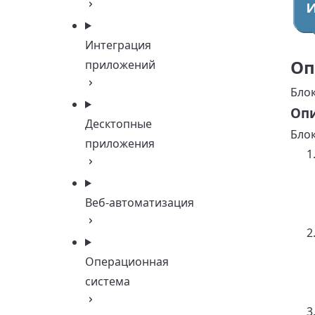
Интеграция
Оп
приложений
Блок
Опи
Десктопные
Блок
приложения
Веб-автоматизация
Операционная
система