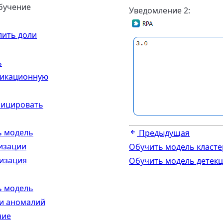
бучение
Уведомление 2:
ить доли
ь
фикационную
фицировать
ь модель
Предыдущая
изации
Обучить модель класт
изация
Обучить модель детек
ь модель
и аномалий
ние