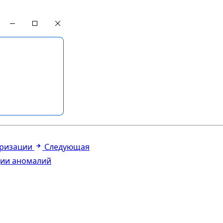
еризации
Следующая
ции аномалий