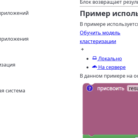
Блок возвращает резуль
Пример испол
приложений
В примере используется
Обучить модель
приложения
кластеризации
Локально
изация
На сервере
В данном примере на о
я система