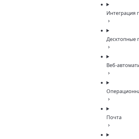
Интеграция 
Десктопные 
Веб-автомат
Операционна
Почта