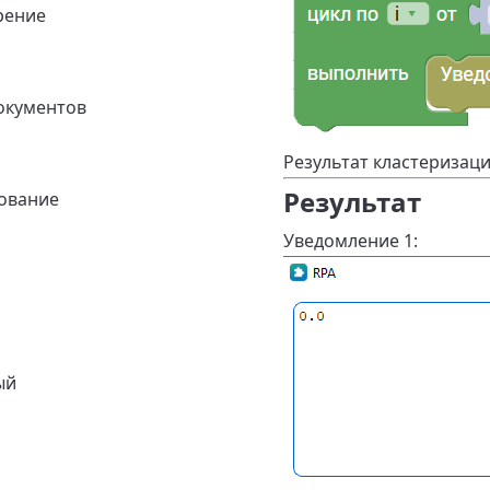
рение
окументов
Результат кластеризаци
Результат
ование
Уведомление 1:
ый