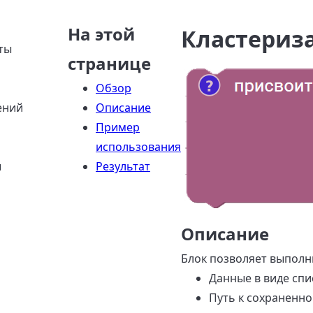
На этой
Кластериз
ты
странице
Обзор
ений
Описание
Пример
использования
ы
Результат
Описание
Блок позволяет выполн
Данные в виде спи
Путь к сохраненно