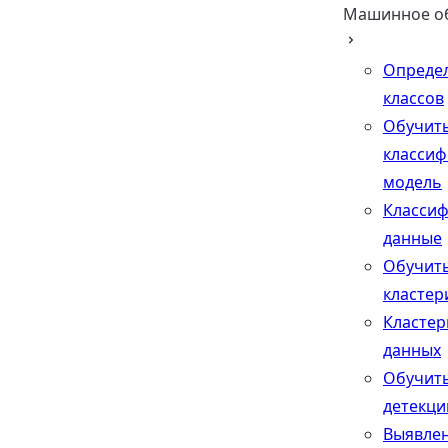
Машинное о
Определ
классов
Обучит
класси
модель
Класси
данные
Обучит
кластер
Кластер
данных
Обучит
детекци
Выявле