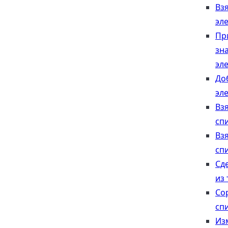
Вз
эл
Пр
зн
эл
До
эл
Вз
сп
Вз
сп
Сд
из 
Со
сп
Из