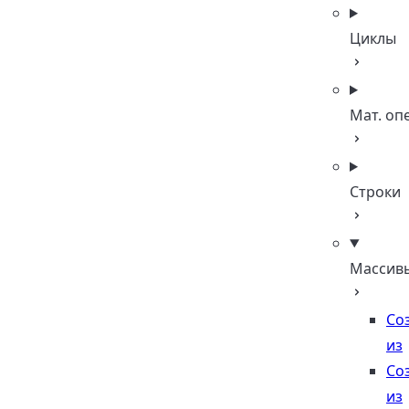
Циклы
Мат. оп
Строки
Массив
Со
из
Со
из