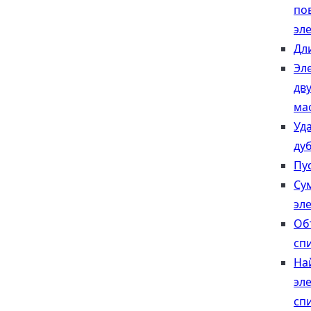
по
эл
Дл
Эл
дв
ма
Уд
ду
Пу
Су
эл
Об
сп
На
эл
сп