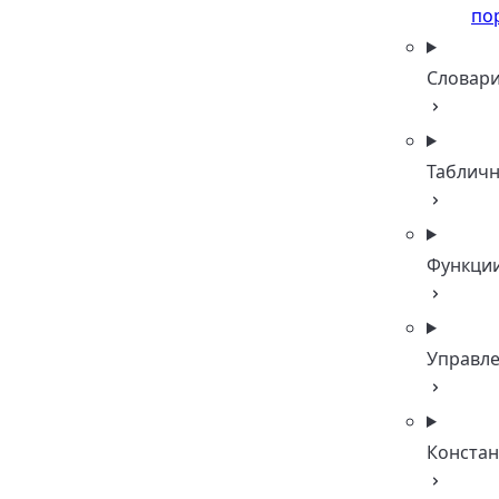
по
Словар
Таблич
Функци
Управл
Конста