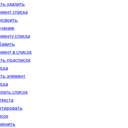
ять удалить
емент списка
исвоить
ачение
ементу списка
бавить
емент в список
ять подсписок
иска
ять элемент
иска
елать список
текста
ртировать
исок
менить