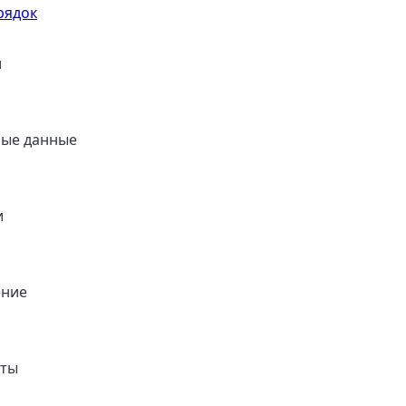
рядок
и
ные данные
и
ение
нты