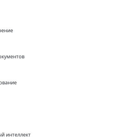
рение
окументов
ование
ый интеллект