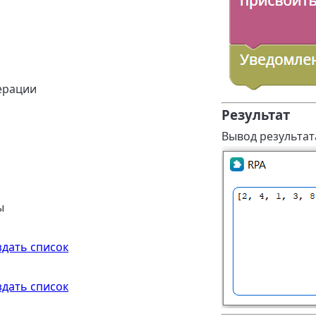
ерации
Результат
Вывод результата
ы
здать список
здать список