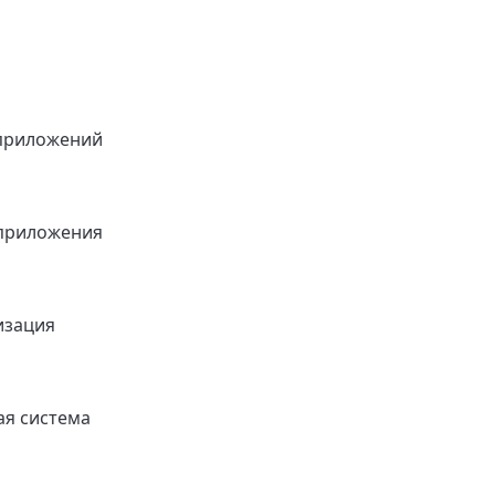
приложений
приложения
изация
я система