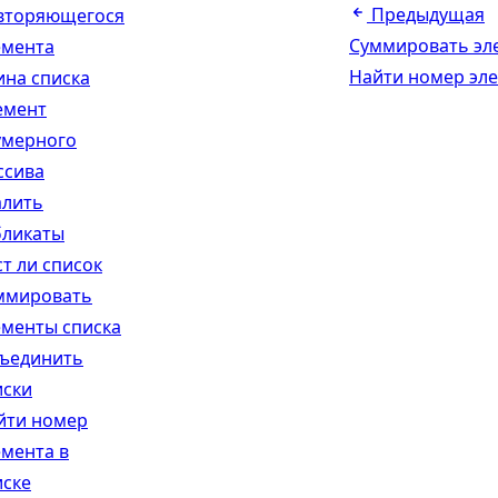
Предыдущая
вторяющегося
Суммировать эл
емента
Найти номер эле
ина списка
емент
умерного
ссива
алить
бликаты
ст ли список
ммировать
ементы списка
ъединить
иски
йти номер
емента в
иске