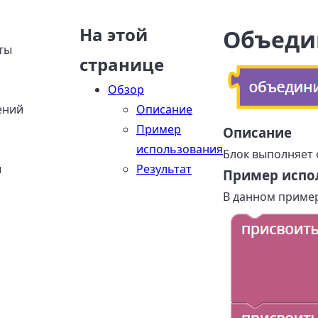
На этой
Объеди
ты
странице
Обзор
ений
Описание
Пример
Описание
использования
Блок выполняет 
ы
Результат
Пример испо
В данном пример