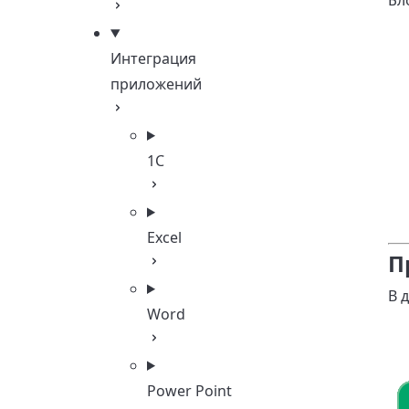
Бл
Интеграция
приложений
1С
Excel
П
В 
Word
Power Point