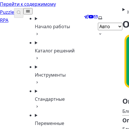
Перейти к содержимому
Puzzle
Telegram
YouTube
Email
Выберите те
RPA
О
Начало работы
Каталог решений
Инструменты
Стандартные
О
Бл
О
Переменные