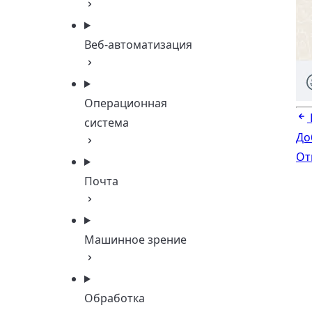
Веб-автоматизация
Операционная
система
До
От
Почта
Машинное зрение
Обработка