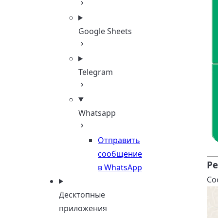
Google Sheets
Telegram
Whatsapp
Отправить
сообщение
Ре
в WhatsApp
Со
Десктопные
приложения