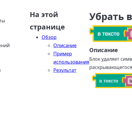
На этой
Убрать в
ты
странице
Обзор
ений
Описание
Описание
Пример
Блок удаляет сим
использования
раскрывающегося 
ы
Результат