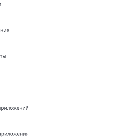
и
ение
нты
приложений
приложения