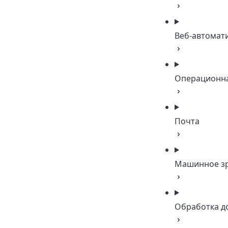
Веб-автомат
Операционна
Почта
Машинное з
Обработка д