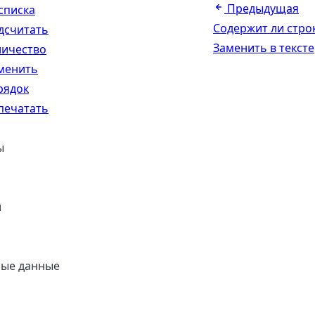
Предыдущая
списка
Содержит ли стро
дсчитать
Заменить в тексте
личество
менить
рядок
печатать
ы
и
ные данные