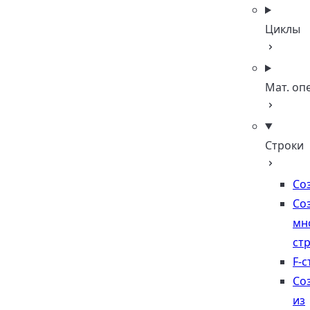
Циклы
Мат. оп
Строки
Со
Со
мн
ст
F-с
Со
из