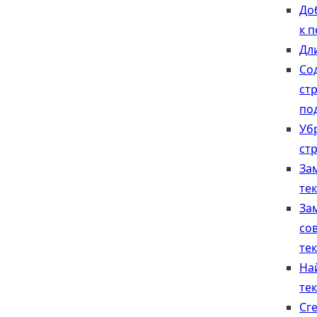
До
к 
Дл
Со
ст
по
Уб
ст
За
тек
За
со
тек
На
тек
Сг