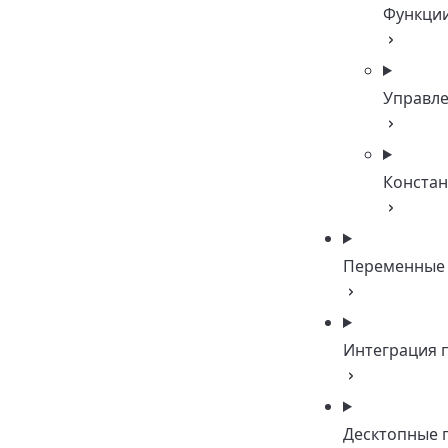
Функци
Управл
Конста
Переменные
Интеграция 
Десктопные 