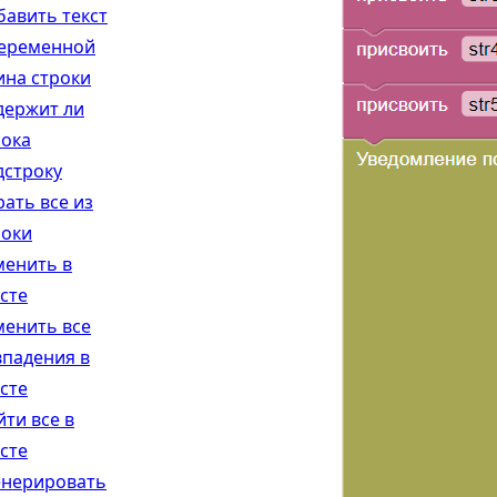
бавить текст
переменной
ина строки
держит ли
рока
дстроку
рать все из
роки
менить в
сте
менить все
впадения в
сте
йти все в
сте
енерировать