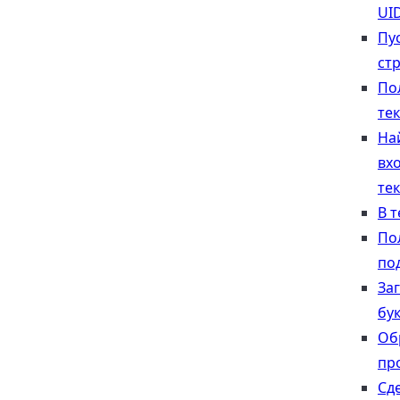
UI
Пу
ст
По
тек
На
вх
тек
В т
По
по
За
бу
Об
пр
Сд