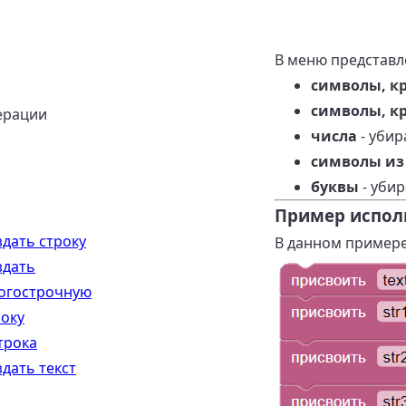
В меню представл
символы, кр
символы, кр
ерации
числа
- убир
символы из
буквы
- убир
Пример испол
здать строку
В данном примере
здать
огострочную
року
трока
здать текст