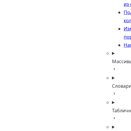
из 
По
ко
Из
по
На
Массив
Словар
Таблич