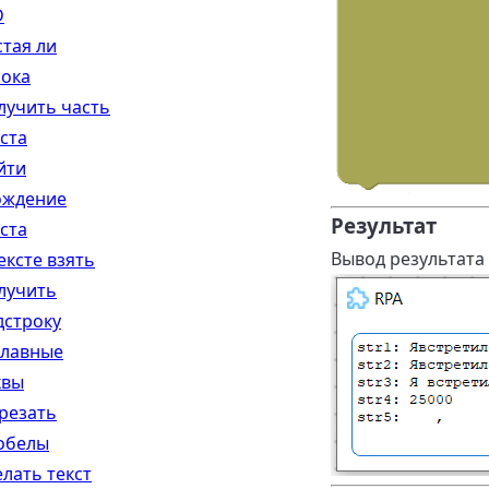
D
стая ли
рока
лучить часть
ста
йти
ождение
Результат
ста
Вывод результата 
ексте взять
лучить
дстроку
главные
квы
резать
обелы
елать текст