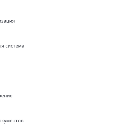
изация
я система
рение
окументов