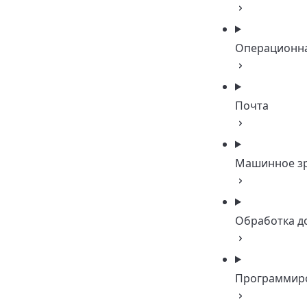
Операционна
Почта
Машинное з
Обработка д
Программир