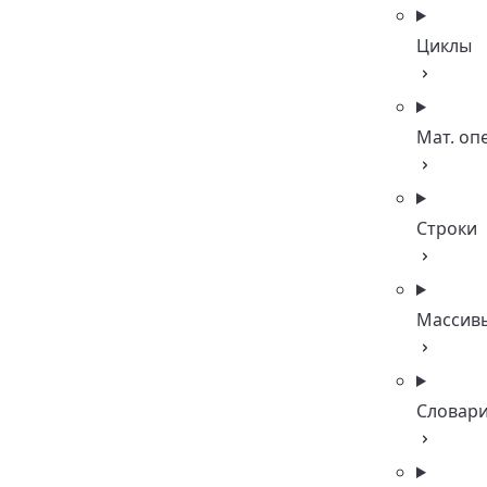
Циклы
Мат. оп
Строки
Массив
Словар