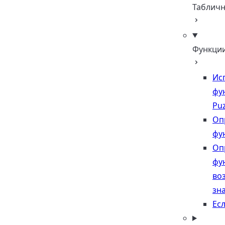
Таблич
Функци
Ис
фу
Puz
Оп
фу
Оп
фу
во
зн
Есл