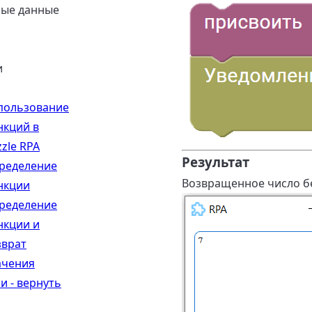
ные данные
и
пользование
нкций в
zle RPA
Результат
ределение
Возвращенное число б
нкции
ределение
нкции и
зврат
ачения
и - вернуть