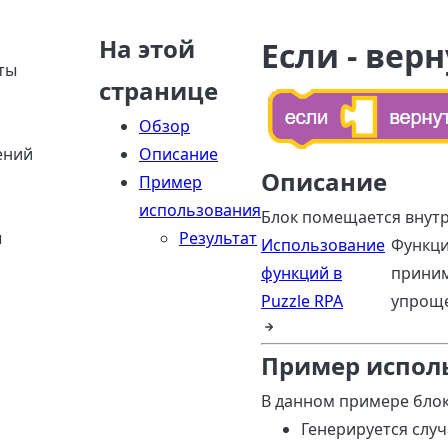
На этой
Если - вер
ты
странице
Обзор
ений
Описание
Описание
Пример
использования
Блок помещается внутр
ы
Результат
Использование
Функци
функций в
приним
Puzzle RPA
упроще
Пример испол
В данном примере блок
Генерируется случ