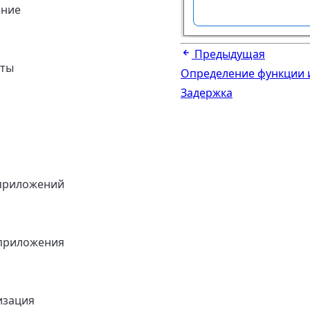
ение
Предыдущая
нты
Определение функции 
Задержка
приложений
приложения
изация