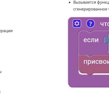
Вызывается функци
сгенерированное ч
ерации
ы
и