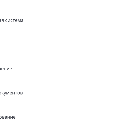
я система
рение
окументов
ование