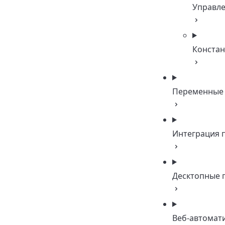
Управл
Конста
Переменные
Интеграция 
Десктопные 
Веб-автомат