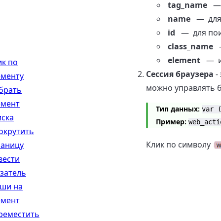
tag_name
— 
name
— для 
id
— для поис
class_name
—
element
— ис
ик по
Сессия браузера
-
ементу
можно управлять 
брать
емент
Тип данных:
var 
иска
Пример:
web_acti
окрутить
Клик по символу
раницу
вести
азатель
ши на
емент
реместить