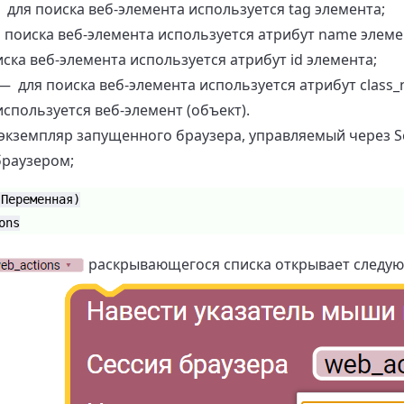
для поиска веб-элемента используется tag элемента;
поиска веб-элемента используется атрибут name элеме
ка веб-элемента используется атрибут id элемента;
 для поиска веб-элемента используется атрибут class_
пользуется веб-элемент (объект).
 экземпляр запущенного браузера, управляемый через Se
браузером;
(Переменная)
ons
раскрывающегося списка открывает следу