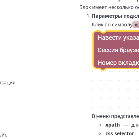
Блок имеет несколько 
Параметры подк
Клик по символу
изация
В меню представл
xpath
— для 
css-selector
—
ейс