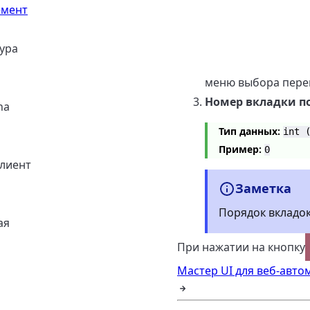
емент
ура
меню выбора пере
Номер вкладки п
ha
Тип данных:
int 
Пример:
0
клиент
Заметка
Порядок вкладок
ая
При нажатии на кнопку
Мастер UI для веб-авто