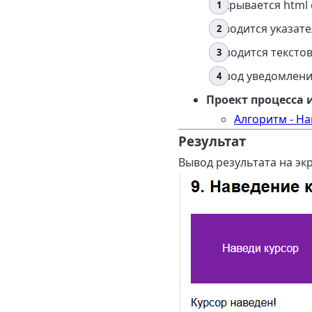
Открывается html
Наводится указат
Выводится тексто
Вывод уведомлени
Проект процесса 
Алгоритм - Н
Результат
Вывод результата на экр