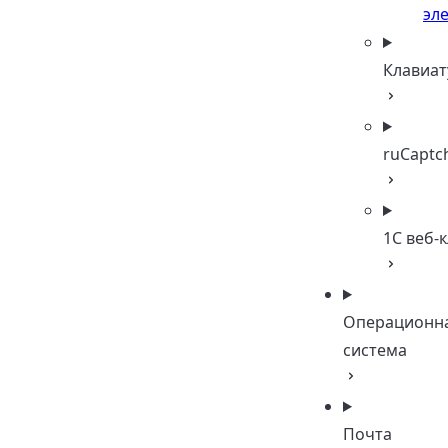
эл
Клавиат
ruCaptc
1C веб-
Операционн
система
Почта