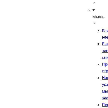
Мышь
Кл
эл
Вы
эл
сп
Пр
ст
На
ук
мы
эл
Пе