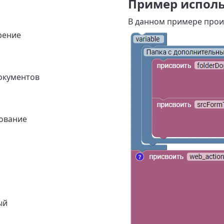
Пример испол
В данном примере проис
рение
окументов
ование
ый