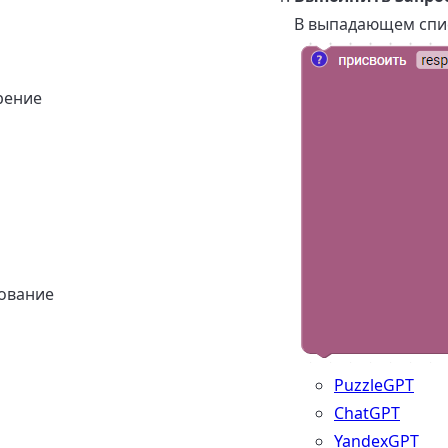
В выпадающем спис
рение
ование
PuzzleGPT
ChatGPT
YandexGPT