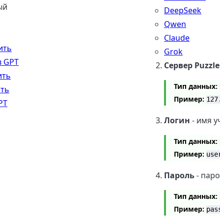
ый
DeepSeek
Qwen
Claude
ить
Grok
в GPT
Сервер Puzzl
ить
Тип данных:
еть
Пример:
127
PT
Логин
- имя у
Тип данных:
Пример:
use
Пароль
- паро
Тип данных:
Пример:
pas