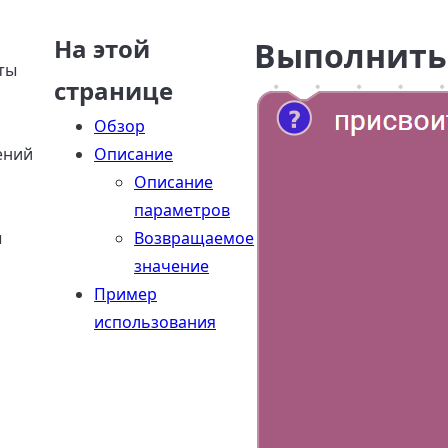
На этой
Выполнить 
ты
странице
Обзор
ений
Описание
Описание
параметров
ы
Возвращаемое
значение
Пример
использования