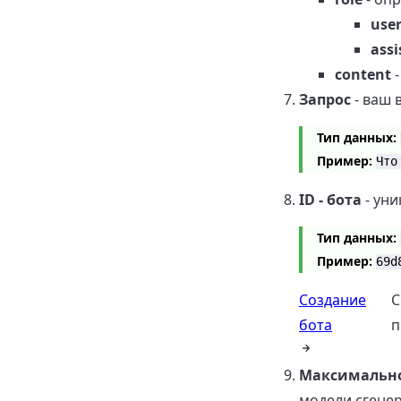
use
assi
content
-
Запрос
- ваш 
Тип данных:
Пример:
Что
ID - бота
- ун
Тип данных:
Пример:
69d
Создание
С
бота
п
Максимально
модели сгене