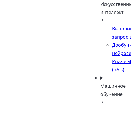
Искусственн
интеллект
Выполн
запрос 
Дообуч
нейрос
PuzzleG
(RAG)
Машинное
обучение