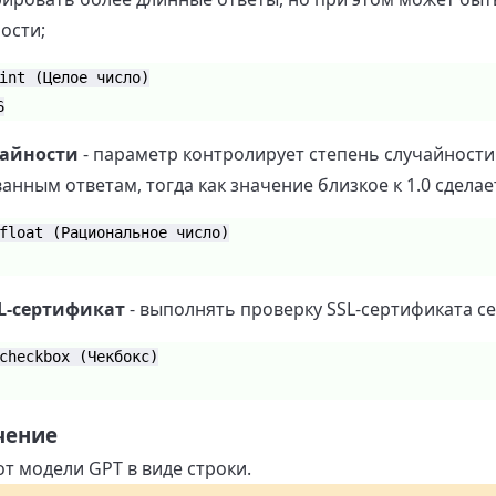
ости;
int (Целое число)
6
чайности
- параметр контролирует степень случайности 
нным ответам, тогда как значение близкое к 1.0 сдела
float (Рациональное число)
L-сертификат
- выполнять проверку SSL-сертификата се
checkbox (Чекбокс)
чение
т модели GPT в виде строки.