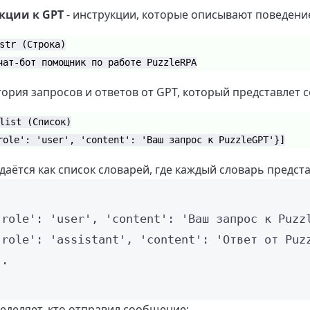
кции к GPT
- инструкции, которые описывают поведени
str (Строка)
чат-бот помощник по работе PuzzleRPA
тория запросов и ответов от GPT, который представлет 
list (Список)
role': 'user', 'content': 'Ваш запрос к PuzzleGPT'}]
даётся как список словарей, где каждый словарь предст
'role': 'user', 'content': 'Ваш запрос к Puzz
'role': 'assistant', 'content': 'Ответ от Puz
..
еделяет, кто отправил сообщение: