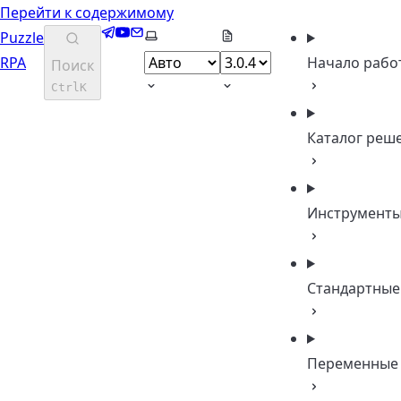
Перейти к содержимому
Telegram
YouTube
Email
Выберите тему
Puzzle
RPA
Начало рабо
Поиск
Ctrl
K
Каталог реш
Инструмент
Стандартные
Переменные