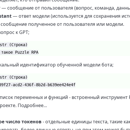
r
— сообщение от пользователя (вопрос, команда, данные 
stant
— ответ модели (используется для сохранения ист
 сообщение полученное от пользователя или модели.
вопрос к GPT;
str (Строка)
 такое Puzzle RPA
икальный идентификатор обученной модели бота;
str (Строка)
89f27-acd2-436f-8b2d-b639ee424e4f
писок переменных и функций - встроенный инструмент 
роекте. Подробнее...
е число токенов
- отдельные единицы текста, такие к
рировать более длинные ответы, но при этом может бы