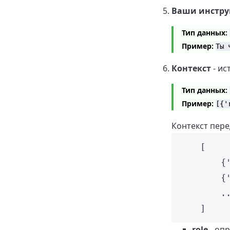
Ваши инстру
Тип данных:
Пример:
Ты 
Контекст
- ис
Тип данных:
Пример:
[{'
Контекст пере
[
{
{
.
]
role
- опр