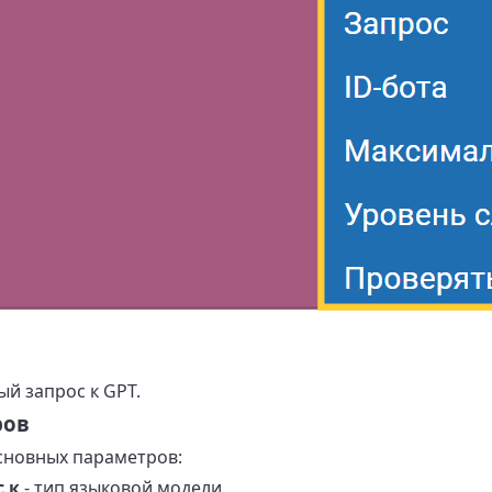
ый запрос к GPT.
ров
сновных параметров:
 к
- тип языковой модели.