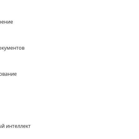
рение
окументов
ование
ый интеллект