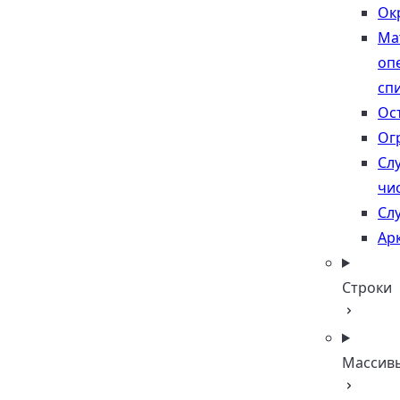
Ок
Ма
оп
сп
Ос
Ог
Сл
чи
Сл
Ар
Строки
Массив