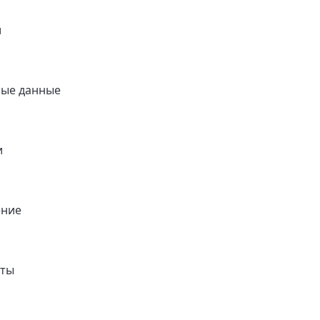
и
ные данные
и
ение
нты