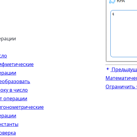
ерации
сло
ифметические
Предыдущ
ерации
Математичес
еобразовать
Ограничить 
оку в число
т операции
игонометрические
ерации
нстанты
оверка