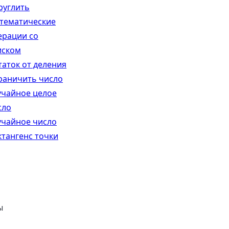
руглить
тематические
ерации со
иском
таток от деления
раничить число
учайное целое
сло
учайное число
ктангенс точки
ы