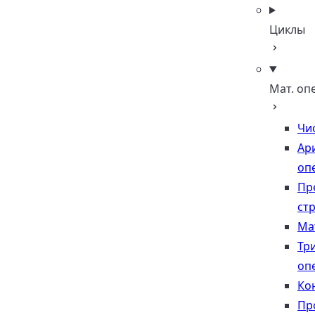
Циклы
Мат. оп
Чи
Ар
оп
Пр
стр
Ма
Тр
оп
Ко
Пр