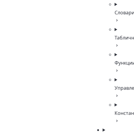
Словар
Таблич
Функци
Управл
Конста