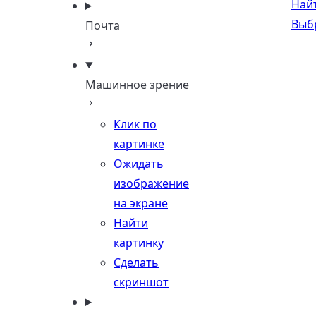
Най
Выб
Почта
Машинное зрение
Клик по
картинке
Ожидать
изображение
на экране
Найти
картинку
Сделать
скриншот