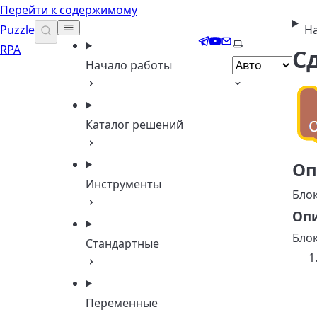
Перейти к содержимому
Puzzle
На
Telegram
YouTube
Email
Выберите тему
RPA
С
Начало работы
Каталог решений
Оп
Инструменты
Блок
Опи
Блок
Стандартные
Переменные