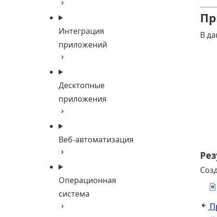
Пр
Интеграция
В да
приложений
Десктопные
приложения
Веб-автоматизация
Рез
Соз
Операционная
система
П