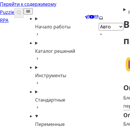
Перейти к содержимому
Puzzle
Telegram
YouTube
Email
Выберите те
RPA
В
Начало работы
п
Каталог решений
Инструменты
О
Бл
Стандартные
пе
О
Бл
Переменные