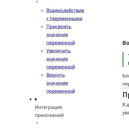
Взаимодействие
с переменными
Присвоить
значение
В
переменной
Увеличить
значение
переменной
Вернуть
Бл
значение
пе
переменной
П
В 
Интеграция
ув
приложений