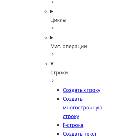
Циклы
Мат. операции
Строки
Создать строку
Создать
многострочную
строку
F-строка
Создать текст