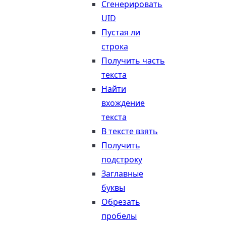
Сгенерировать
UID
Пустая ли
строка
Получить часть
текста
Найти
вхождение
текста
В тексте взять
Получить
подстроку
Заглавные
буквы
Обрезать
пробелы