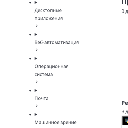
П
Десктопные
В 
приложения
Веб-автоматизация
Операционная
система
Почта
Ре
В 
Машинное зрение