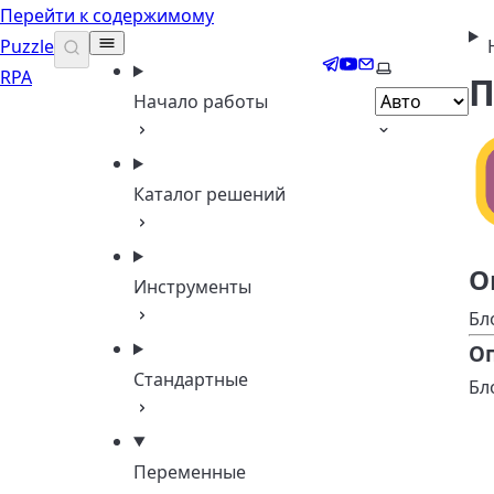
Перейти к содержимому
Puzzle
Telegram
YouTube
Email
Выберите те
RPA
П
Начало работы
Каталог решений
О
Инструменты
Бл
О
Стандартные
Бл
Переменные