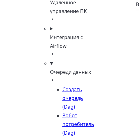
Удаленное
В
управление ПК
Интеграция с
Airflow
Очереди данных
Создать
очередь
(Dag)
Робот
потребитель
(Dag)