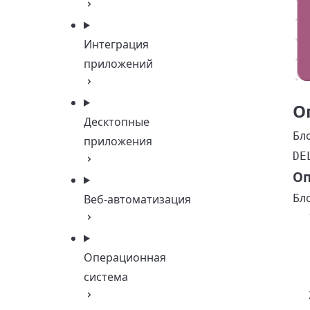
Интеграция
приложений
О
Десктопные
Бл
приложения
DE
Оп
Бл
Веб-автоматизация
Операционная
система