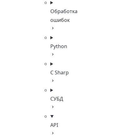
Обработка
ошибок
Python
C Sharp
СУБД
API