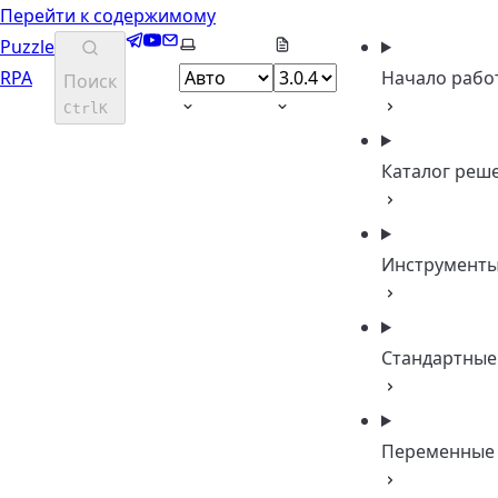
Перейти к содержимому
Telegram
YouTube
Email
Выберите тему
Puzzle
RPA
Начало рабо
Поиск
Ctrl
K
Каталог реш
Инструмент
Стандартные
Переменные