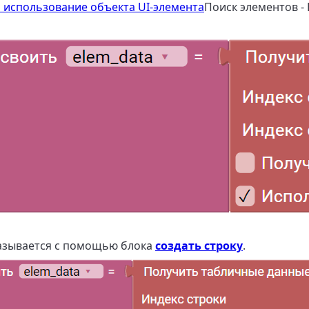
 использование объекта UI-элемента
Поиск элементов -
казывается с помощью блока
создать строку
.