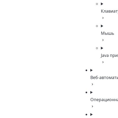
Клавиат
Мышь
Java пр
Веб-автомат
Операционна