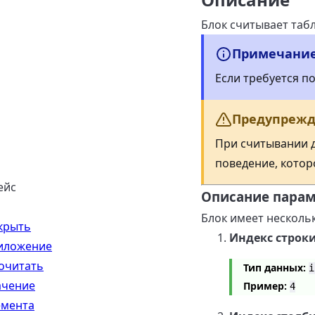
Блок считывает таб
Примечани
Если требуется п
Предупреж
При считывании д
поведение, котор
ейс
Описание пара
Блок имеет несколь
крыть
Индекс строк
иложение
очитать
Тип данных:
i
ачение
Пример:
4
емента