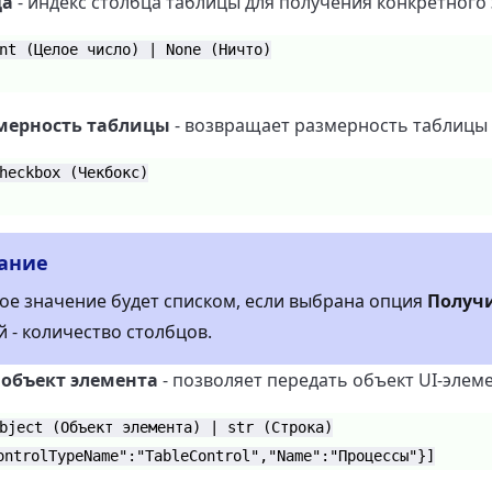
ца
- индекс столбца таблицы для получения конкретного
nt (Целое число) | None (Ничто)
мерность таблицы
- возвращает размерность таблицы 
heckbox (Чекбокс)
ание
е значение будет списком, если выбрана опция
Получ
й - количество столбцов.
 объект элемента
- позволяет передать объект UI-элеме
bject (Объект элемента) | str (Строка)
ontrolTypeName":"TableControl","Name":"Процессы"}]