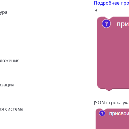
Подробнее про
ура
иложения
изация
JSON-строка у
я система