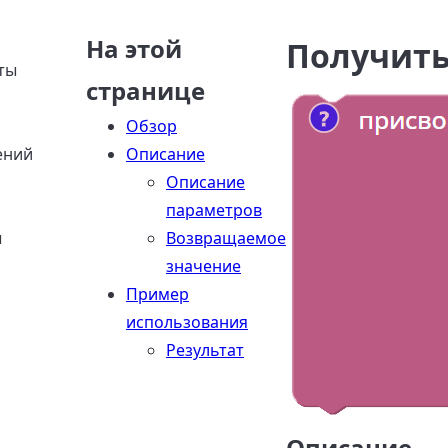
На этой
Получить
ты
странице
Обзор
ений
Описание
Описание
параметров
ы
Возвращаемое
значение
Пример
использования
Результат
Описание