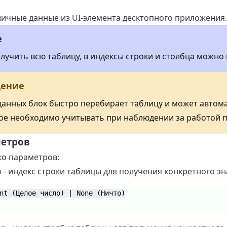
личные данные из UI-элемента десктопного приложения.
е
олучить всю таблицу, в индексы строки и столбца можно
дение
анных блок быстро перебирает таблицу и может автома
ое необходимо учитывать при наблюдении за работой 
метров
ко параметров:
и
- индекс строки таблицы для получения конкретного зн
nt (Целое число) | None (Ничто)