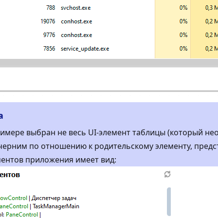
а
имере выбран не весь UI-элемент таблицы (который нео
черним по отношению к родительскому элементу, пред
ентов приложения имеет вид: