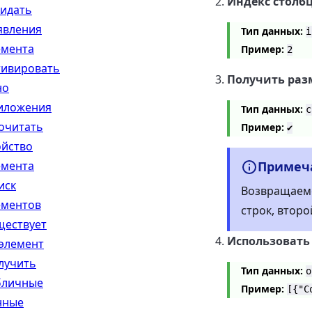
Индекс столб
идать
явления
Тип данных:
i
емента
Пример:
2
тивировать
Получить раз
но
иложения
Тип данных:
c
очитать
Пример:
✔
ойство
емента
Примеч
иск
Возвращаемо
ементов
строк, второ
ществует
Использовать
 элемент
лучить
Тип данных:
o
бличные
Пример:
[{"C
нные