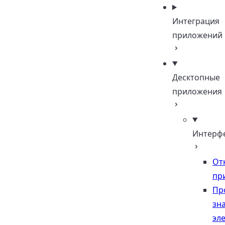
Интеграция
приложений
Десктопные
приложения
Интерф
От
пр
Пр
зн
эл