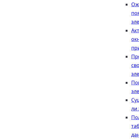
Ож
по
эл
Ак
ок
пр
Пр
св
эл
По
эл
Су
ли
По
та
да