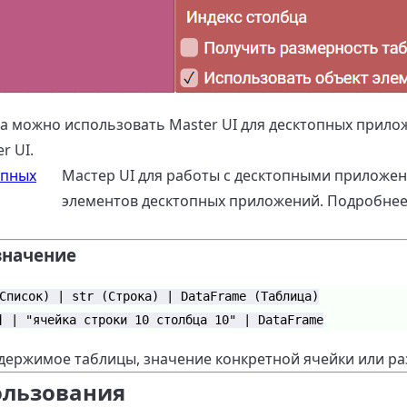
а можно использовать Master UI для десктопных прило
r UI.
опных
Мастер UI для работы с десктопными приложени
элементов десктопных приложений. Подробнее.
значение
Список) | str (Строка) | DataFrame (Таблица)
] | "ячейка строки 10 столбца 10" | DataFrame
держимое таблицы, значение конкретной ячейки или ра
ользования