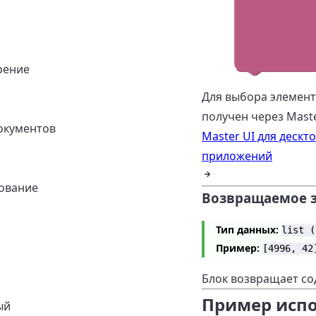
рение
Для выбора элемент
получен через Maste
окументов
Master UI для дескт
приложений
ование
Возвращаемое 
Тип данных:
list (
Пример:
[4996, 42
Блок возвращает со
Пример исп
ый