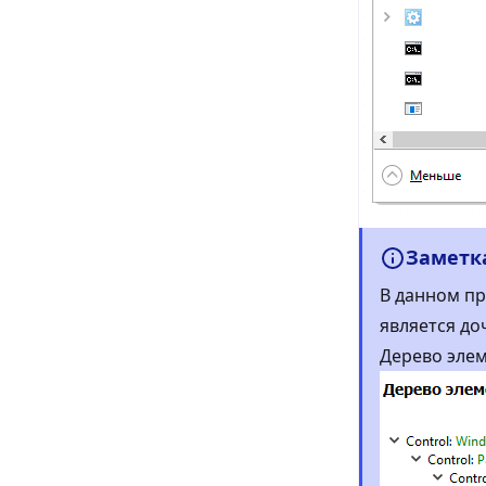
Заметк
В данном пр
является до
Дерево элем