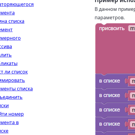
вторяющегося
В данном пример
емента
параметров.
ина списка
емент
умерного
ссива
алить
бликаты
ст ли список
ммировать
ементы списка
ъединить
иски
йти номер
емента в
иске