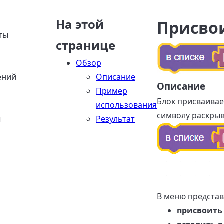
На этой
Присвои
ты
странице
Обзор
ений
Описание
Описание
Пример
Блок присваивае
использования
символу раскры
ы
Результат
В меню предста
присвоить 