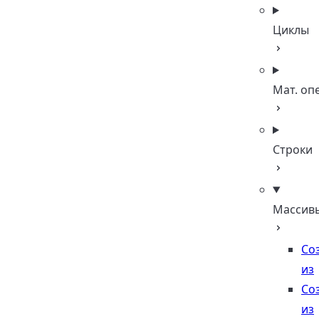
Циклы
Мат. оп
Строки
Массив
Со
из
Со
из