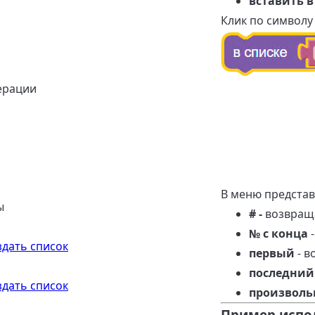
вставить в
Клик по символу
ерации
В меню предста
ы
# -
возвраща
№ с конца
-
здать список
первый
- в
последний
здать список
произвол
Пример испо