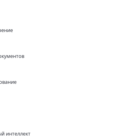
рение
окументов
ование
ый интеллект