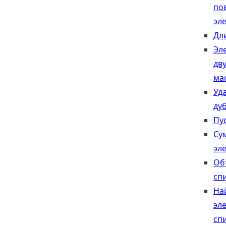
по
эл
Дл
Эл
дв
ма
Уд
ду
Пу
Су
эл
Об
сп
На
эл
сп