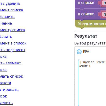
ять удалить
емент списка
исвоить
ачение
ементу списка
Результат
бавить
емент в список
Вывод результата
ять подсписок
иска
ять элемент
иска
елать список
текста
ртировать
исок
менить