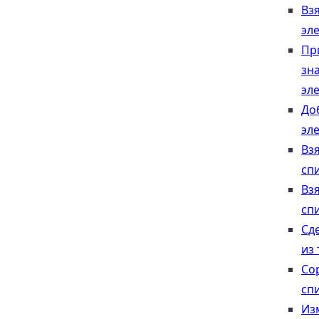
Вз
эл
Пр
зн
эл
До
эл
Вз
сп
Вз
сп
Сд
из 
Со
сп
Из