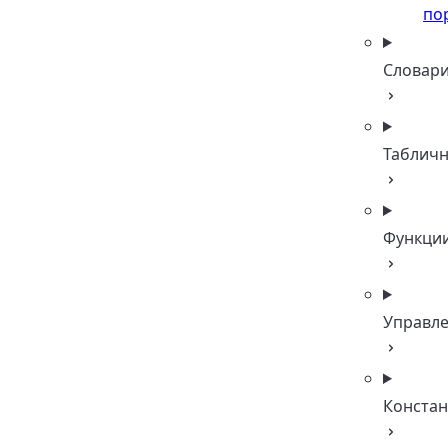
по
Словар
Таблич
Функци
Управл
Конста