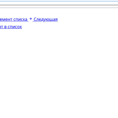
лемент списка
Следующая
т в список