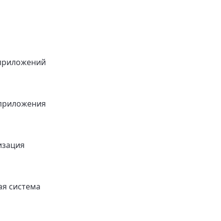
приложений
приложения
изация
я система