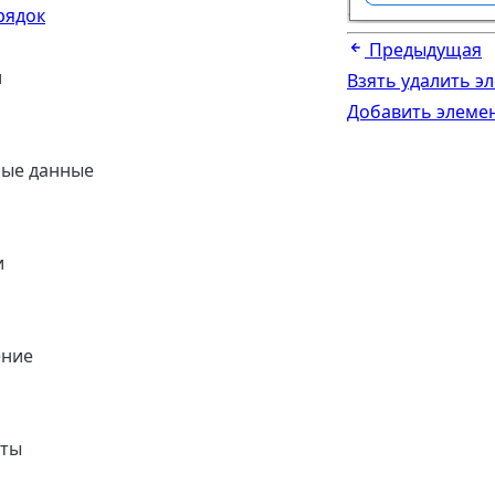
рядок
Предыдущая
и
Взять удалить э
Добавить элемен
ные данные
и
ение
нты