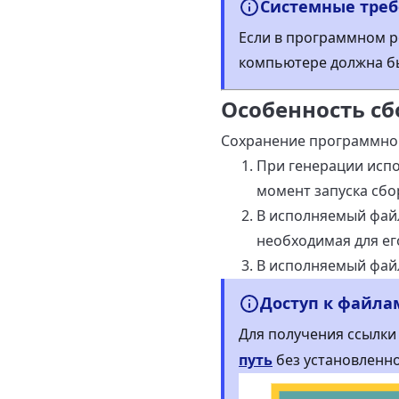
Системные тре
Если в программном р
компьютере должна б
Особенность сб
Сохранение программног
При генерации испо
момент запуска сбо
В исполняемый файл 
необходимая для ег
В исполняемый фай
Доступ к файла
Для получения ссылки
путь
без установленн