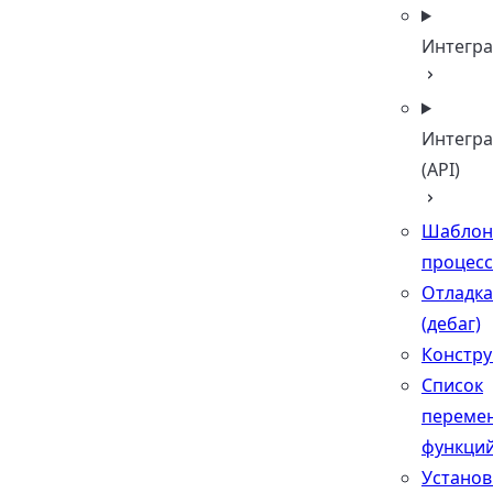
Интегра
Интегра
(API)
Шабло
процес
Отладка
(дебаг)
Констру
Список
переме
функци
Установ