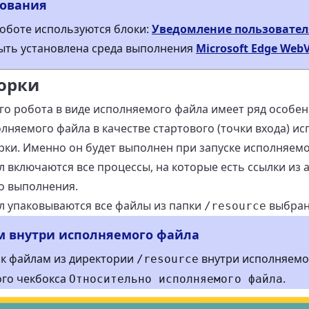
бования
оботе используются блоки:
Уведомление пользовател
ыть установлена среда выполнения
Microsoft Edge Web
орки
о робота в виде исполняемого файла имеет ряд особен
лняемого файла в качестве стартового (точки входа) ис
рки. Именно он будет выполнен при запуске исполняемо
включаются все процессы, на которые есть ссылки из ак
о выполнения.
л упаковываются все файлы из папки
выбран
/resource
м внутри исполняемого файла
 к файлам из директории
внутри исполняемо
/resource
ого чекбокса
.
Относительно исполняемого файла