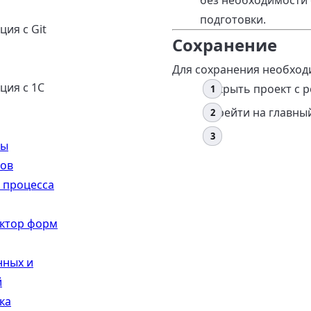
без необходимости 
подготовки.
ция с Git
Сохранение
Для сохранения необход
ция с 1С
Открыть проект с 
Перейти на главный
ны
сов
 процесса
ктор форм
нных и
й
ка