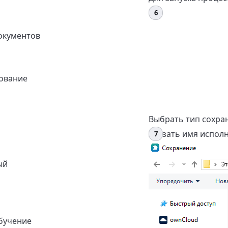
окументов
ование
Выбрать тип сохр
Указать имя исполн
ый
бучение