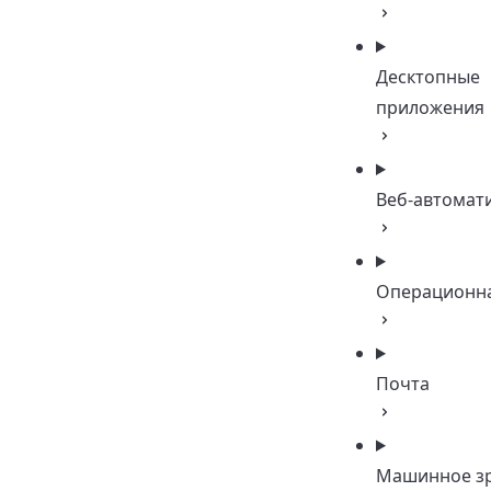
Десктопные
приложения
Веб-автомат
Операционна
Почта
Машинное з