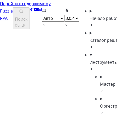
Перейти к содержимому
Telegram
YouTube
Email
Выберите тему
Puzzle
RPA
Начало рабо
Поиск
Ctrl
K
Каталог реш
Инструмент
Мастер 
Оркест