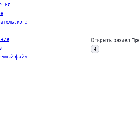
ения
ие
ательского
ение
Открыть раздел
Пр
в
яемый файл