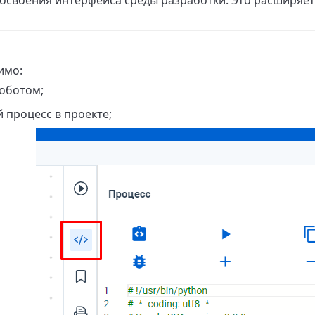
освоения интерфейса среды разработки. Это расширяет
имо:
роботом;
 процесс в проекте;