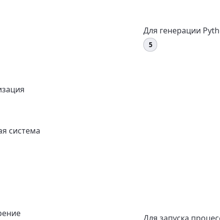
Для генерации Pyth
изация
я система
рение
Для запуска процес