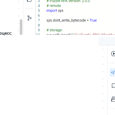
оцесс
;