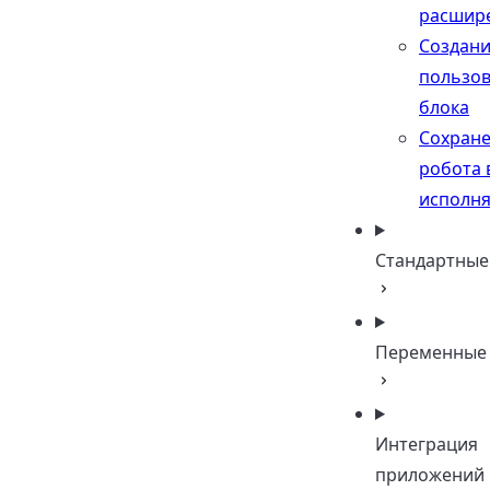
расшир
Создан
пользов
блока
Сохран
робота 
исполн
Стандартные
Переменные
Интеграция
приложений