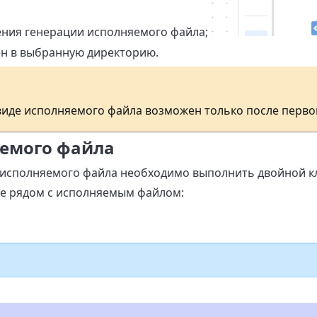
ния генерации исполняемого файла;
ен в выбранную директорию.
виде исполняемого файла возможен только после перво
яемого файла
 исполняемого файла необходимо выполнить двойной кли
ке рядом с исполняемым файлом: