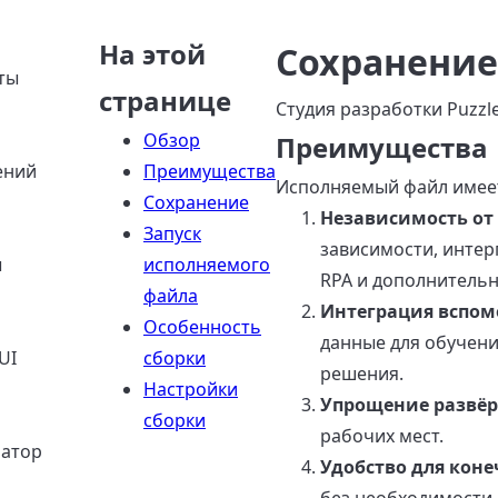
На этой
Сохранение
ты
странице
Студия разработки Puzzl
Обзор
Преимущества
ений
Преимущества
Исполняемый файл имее
Сохранение
Независимость от
Запуск
зависимости, интер
ы
исполняемого
RPA и дополнитель
файла
Интеграция вспом
Особенность
данные для обучени
UI
сборки
решения.
Настройки
Упрощение развёр
сборки
рабочих мест.
ратор
Удобство для коне