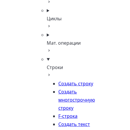
Циклы
Мат. операции
Строки
Создать строку
Создать
многострочную
строку
F-строка
Создать текст