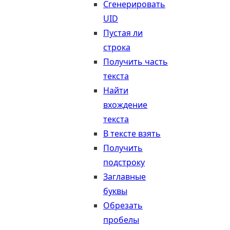
Сгенерировать
UID
Пустая ли
строка
Получить часть
текста
Найти
вхождение
текста
В тексте взять
Получить
подстроку
Заглавные
буквы
Обрезать
пробелы