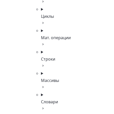
Циклы
Мат. операции
Строки
Массивы
Словари