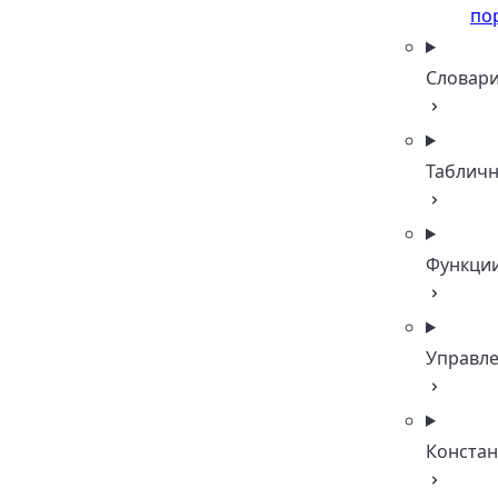
по
Словар
Таблич
Функци
Управл
Конста