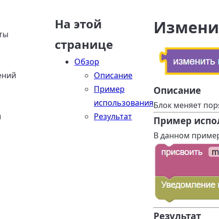
На этой
Измени
ты
странице
Обзор
ений
Описание
Пример
Описание
использования
Блок меняет пор
ы
Результат
Пример испо
В данном пример
Результат