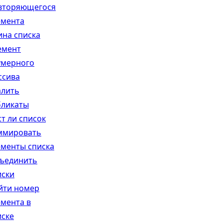
вторяющегося
емента
ина списка
емент
умерного
ссива
алить
бликаты
ст ли список
ммировать
ементы списка
ъединить
иски
йти номер
емента в
иске