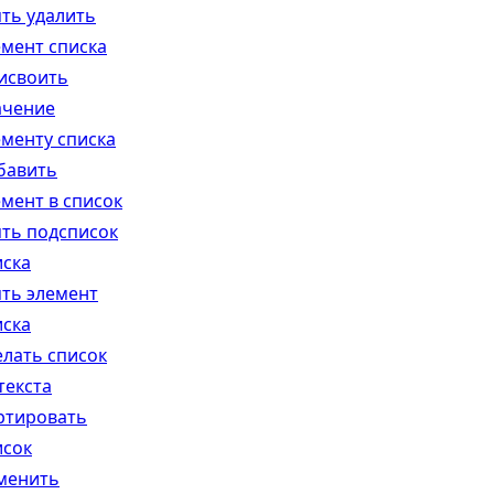
ять удалить
емент списка
исвоить
ачение
ементу списка
бавить
емент в список
ять подсписок
иска
ять элемент
иска
елать список
текста
ртировать
исок
менить