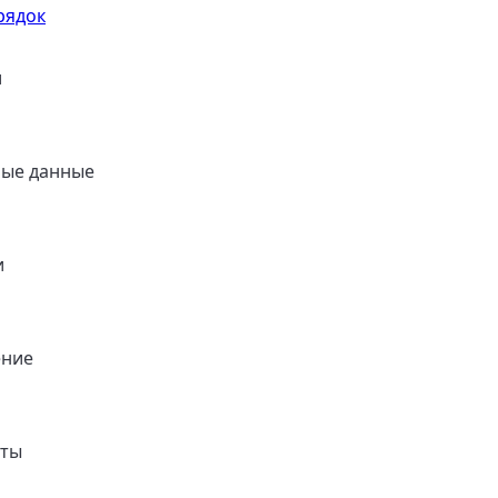
рядок
и
ные данные
и
ение
нты