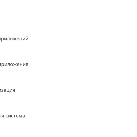
приложений
приложения
изация
я система