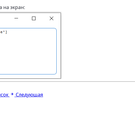
 на экран:
исок
Следующая