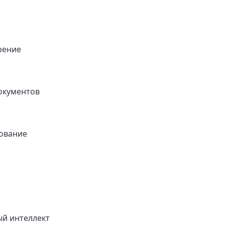
рение
окументов
ование
ый интеллект