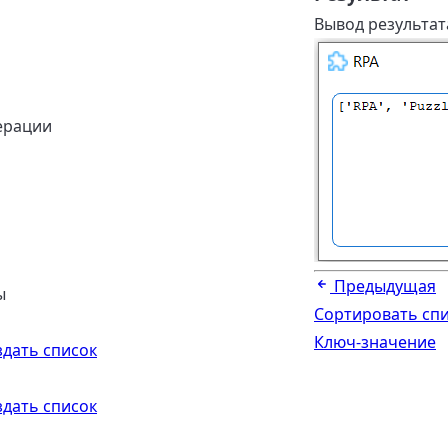
Вывод результата
ерации
Предыдущая
ы
Сортировать сп
Ключ-значение
здать список
здать список