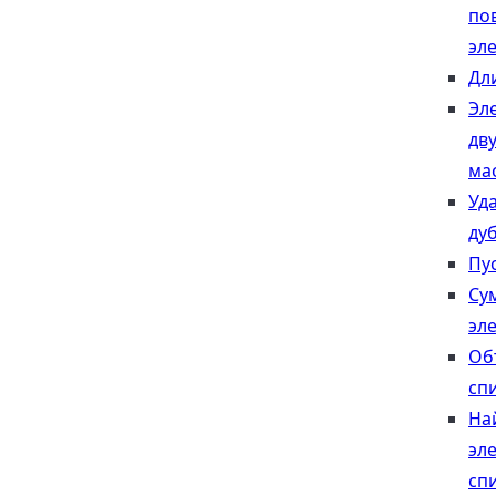
по
эл
Дл
Эл
дв
ма
Уд
ду
Пу
Су
эл
Об
сп
На
эл
сп