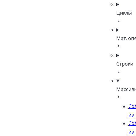
Циклы
Мат. оп
Строки
Массив
Со
из
Со
из