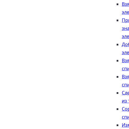
Вз
эл
Пр
зн
эл
До
эл
Вз
сп
Вз
сп
Сд
из 
Со
сп
Из