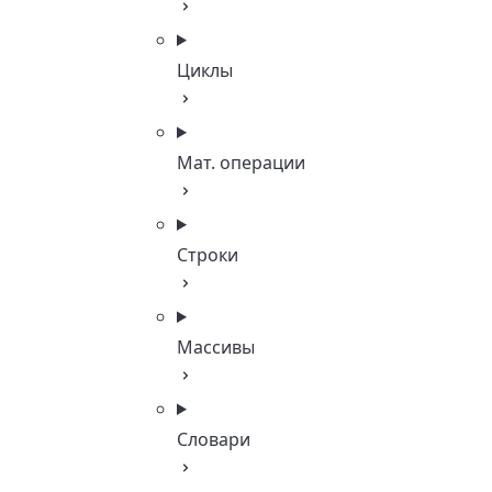
Циклы
Мат. операции
Строки
Массивы
Словари